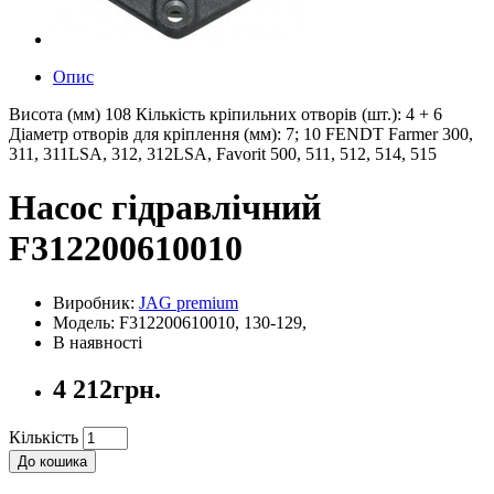
Опис
Висота (мм) 108 Кількість кріпильних отворів (шт.): 4 + 6
Діаметр отворів для кріплення (мм): 7; 10 FENDT Farmer 300,
311, 311LSA, 312, 312LSA, Favorit 500, 511, 512, 514, 515
Насос гідравлічний
F312200610010
Виробник:
JAG premium
Модель: F312200610010, 130-129,
В наявності
4 212грн.
Кількість
До кошика