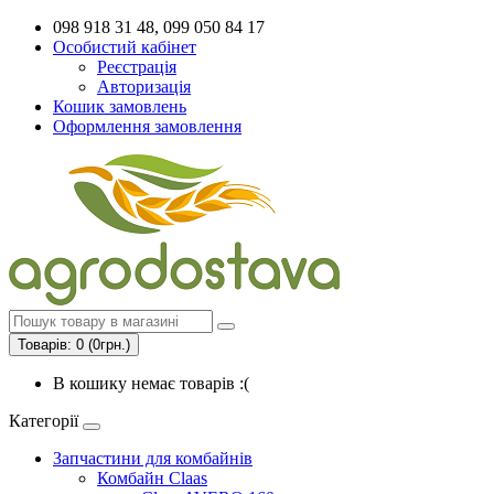
098 918 31 48, 099 050 84 17
Особистий кабінет
Реєстрація
Авторизація
Кошик замовлень
Оформлення замовлення
Товарів: 0 (0грн.)
В кошику немає товарів :(
Категорії
Запчастини для комбайнів
Комбайн Claas