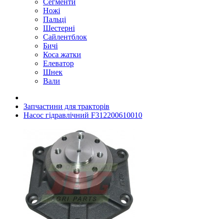
Сегменти
Ножі
Пальці
Шестерні
Сайлентблок
Бичі
Коса жатки
Елеватор
Шнек
Вали
Запчастини для тракторів
Насос гідравлічний F312200610010