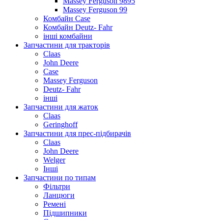
Massey Ferguson 9895
Massey Ferguson 99
Комбайн Case
Комбайн Deutz- Fahr
інші комбайни
Запчастини для тракторів
Claas
John Deere
Case
Massey Ferguson
Deutz- Fahr
інші
Запчастини для жаток
Claas
Geringhoff
Запчастини для прес-підбирачів
Claas
John Deere
Welger
Інші
Запчастини по типам
Фільтри
Ланцюги
Ремені
Підшипники