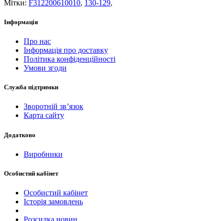
Мітки:
F312200610010
,
130-129
,
Інформація
Про нас
Інформація про доставку
Політика конфіденційності
Умови згоди
Служба підтримки
Зворотній зв’язок
Карта сайту
Додатково
Виробники
Особистий кабінет
Особистий кабінет
Історія замовлень
Розсилка новин