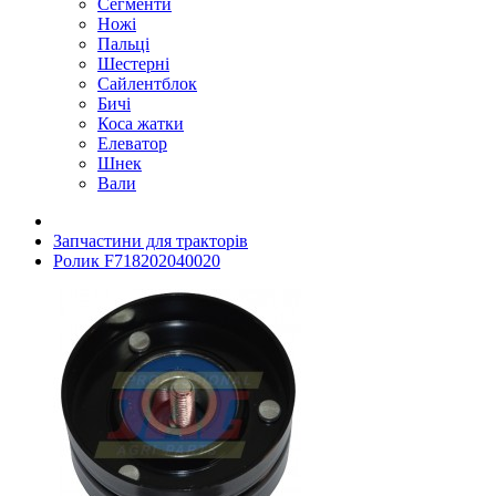
Сегменти
Ножі
Пальці
Шестерні
Сайлентблок
Бичі
Коса жатки
Елеватор
Шнек
Вали
Запчастини для тракторів
Ролик F718202040020