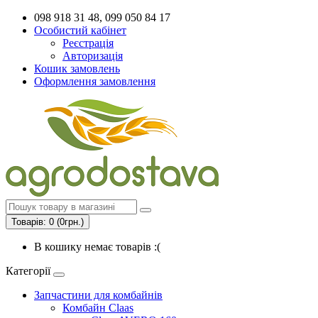
098 918 31 48, 099 050 84 17
Особистий кабінет
Реєстрація
Авторизація
Кошик замовлень
Оформлення замовлення
Товарів: 0 (0грн.)
В кошику немає товарів :(
Категорії
Запчастини для комбайнів
Комбайн Claas