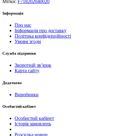
Мітки:
F718202040020
Інформація
Про нас
Інформація про доставку
Політика конфіденційності
Умови згоди
Служба підтримки
Зворотній зв’язок
Карта сайту
Додатково
Виробники
Особистий кабінет
Особистий кабінет
Історія замовлень
Розсилка новин