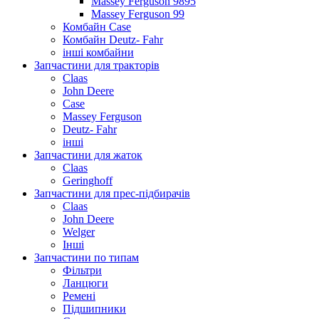
Massey Ferguson 9895
Massey Ferguson 99
Комбайн Case
Комбайн Deutz- Fahr
інші комбайни
Запчастини для тракторів
Claas
John Deere
Case
Massey Ferguson
Deutz- Fahr
інші
Запчастини для жаток
Claas
Geringhoff
Запчастини для прес-підбирачів
Claas
John Deere
Welger
Інші
Запчастини по типам
Фільтри
Ланцюги
Ремені
Підшипники