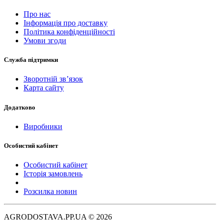
Про нас
Інформація про доставку
Політика конфіденційності
Умови згоди
Служба підтримки
Зворотній зв’язок
Карта сайту
Додатково
Виробники
Особистий кабінет
Особистий кабінет
Історія замовлень
Розсилка новин
AGRODOSTAVA.PP.UA © 2026