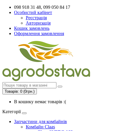
098 918 31 48, 099 050 84 17
Особистий кабінет
Реєстрація
Авторизація
Кошик замовлень
Оформлення замовлення
Товарів: 0 (0грн.)
В кошику немає товарів :(
Категорії
Запчастини для комбайнів
Комбайн Claas