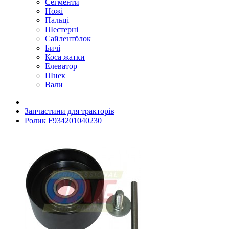
Сегменти
Ножі
Пальці
Шестерні
Сайлентблок
Бичі
Коса жатки
Елеватор
Шнек
Вали
Запчастини для тракторів
Ролик F934201040230