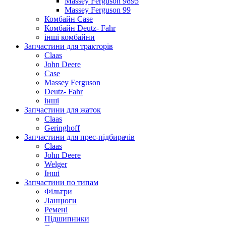
Massey Ferguson 9895
Massey Ferguson 99
Комбайн Case
Комбайн Deutz- Fahr
інші комбайни
Запчастини для тракторів
Claas
John Deere
Case
Massey Ferguson
Deutz- Fahr
інші
Запчастини для жаток
Claas
Geringhoff
Запчастини для прес-підбирачів
Claas
John Deere
Welger
Інші
Запчастини по типам
Фільтри
Ланцюги
Ремені
Підшипники