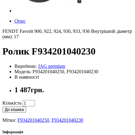
Опис
FENDT Favorit 900, 922, 924, 930, 933, 936 Внутрішній діаметр
(мм): 17
Ролик F934201040230
Виробник:
JAG premium
Модель: F934201040250, F934201040230
В наявності
1 487грн.
Кількість
До кошика
Мітки:
F934201040250
,
F934201040230
Інформація