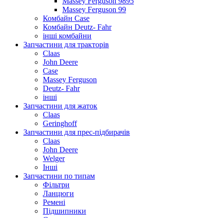
Massey Ferguson 9895
Massey Ferguson 99
Комбайн Case
Комбайн Deutz- Fahr
інші комбайни
Запчастини для тракторів
Claas
John Deere
Case
Massey Ferguson
Deutz- Fahr
інші
Запчастини для жаток
Claas
Geringhoff
Запчастини для прес-підбирачів
Claas
John Deere
Welger
Інші
Запчастини по типам
Фільтри
Ланцюги
Ремені
Підшипники