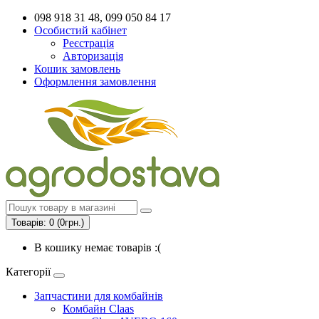
098 918 31 48, 099 050 84 17
Особистий кабінет
Реєстрація
Авторизація
Кошик замовлень
Оформлення замовлення
Товарів: 0 (0грн.)
В кошику немає товарів :(
Категорії
Запчастини для комбайнів
Комбайн Claas