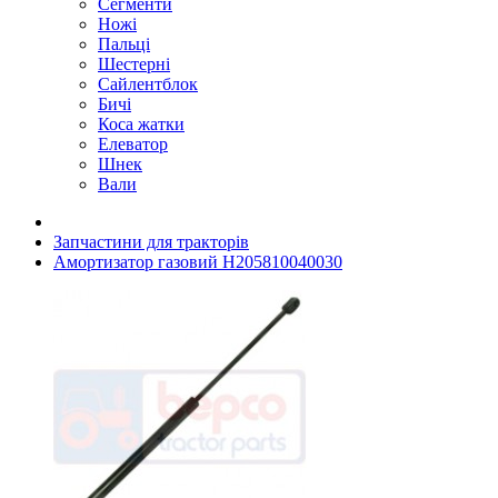
Сегменти
Ножі
Пальці
Шестерні
Сайлентблок
Бичі
Коса жатки
Елеватор
Шнек
Вали
Запчастини для тракторів
Амортизатор газовий H205810040030