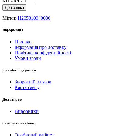
Кількість
До кошика
Мітки:
H205810040030
Інформація
Про нас
Інформація про доставку
Політика конфіденційності
Умови згоди
Служба підтримки
Зворотній зв’язок
Карта сайту
Додатково
Виробники
Особистий кабінет
Особистий кабінет