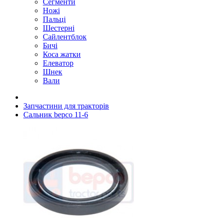
Сегменти
Ножі
Пальці
Шестерні
Сайлентблок
Бичі
Коса жатки
Елеватор
Шнек
Вали
Запчастини для тракторів
Сальник bepco 11-6