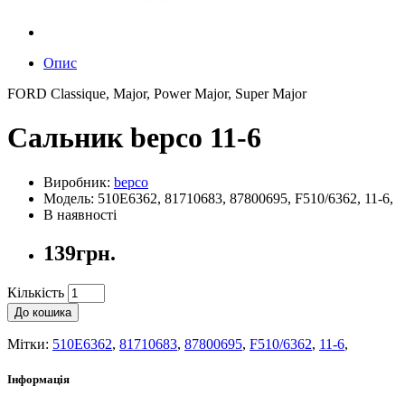
Опис
FORD Classique, Major, Power Major, Super Major
Сальник bepco 11-6
Виробник:
bepco
Модель: 510E6362, 81710683, 87800695, F510/6362, 11-6,
В наявності
139грн.
Кількість
До кошика
Мітки:
510E6362
,
81710683
,
87800695
,
F510/6362
,
11-6
,
Інформація