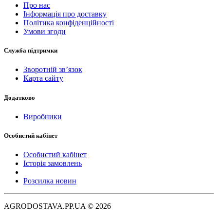
Про нас
Інформація про доставку
Політика конфіденційності
Умови згоди
Служба підтримки
Зворотній зв’язок
Карта сайту
Додатково
Виробники
Особистий кабінет
Особистий кабінет
Історія замовлень
Розсилка новин
AGRODOSTAVA.PP.UA © 2026