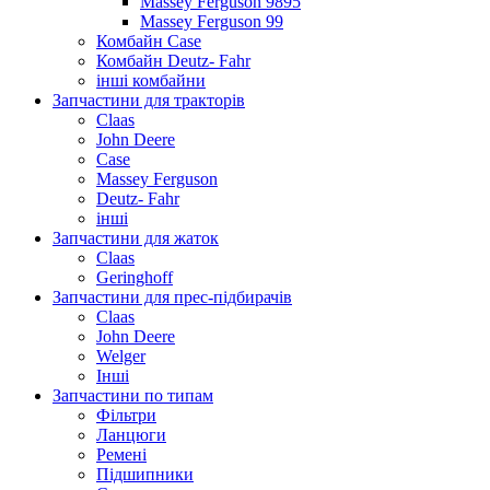
Massey Ferguson 9895
Massey Ferguson 99
Комбайн Case
Комбайн Deutz- Fahr
інші комбайни
Запчастини для тракторів
Claas
John Deere
Case
Massey Ferguson
Deutz- Fahr
інші
Запчастини для жаток
Claas
Geringhoff
Запчастини для прес-підбирачів
Claas
John Deere
Welger
Інші
Запчастини по типам
Фільтри
Ланцюги
Ремені
Підшипники