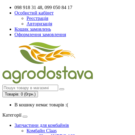
098 918 31 48, 099 050 84 17
Особистий кабінет
Реєстрація
Авторизація
Кошик замовлень
Оформлення замовлення
Товарів: 0 (0грн.)
В кошику немає товарів :(
Категорії
Запчастини для комбайнів
Комбайн Claas