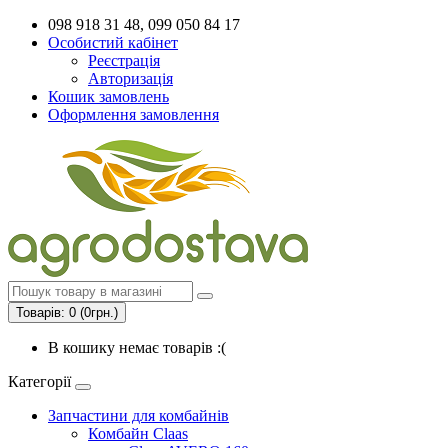
098 918 31 48, 099 050 84 17
Особистий кабінет
Реєстрація
Авторизація
Кошик замовлень
Оформлення замовлення
Товарів: 0 (0грн.)
В кошику немає товарів :(
Категорії
Запчастини для комбайнів
Комбайн Claas