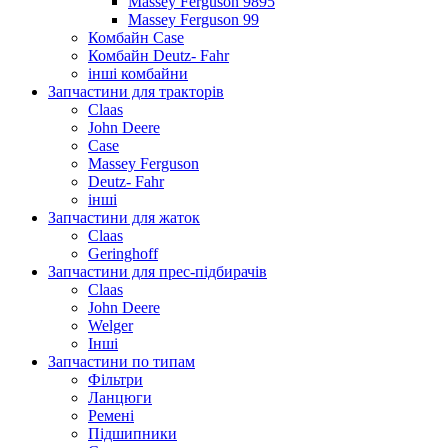
Massey Ferguson 9895
Massey Ferguson 99
Комбайн Case
Комбайн Deutz- Fahr
інші комбайни
Запчастини для тракторів
Claas
John Deere
Case
Massey Ferguson
Deutz- Fahr
інші
Запчастини для жаток
Claas
Geringhoff
Запчастини для прес-підбирачів
Claas
John Deere
Welger
Інші
Запчастини по типам
Фільтри
Ланцюги
Ремені
Підшипники