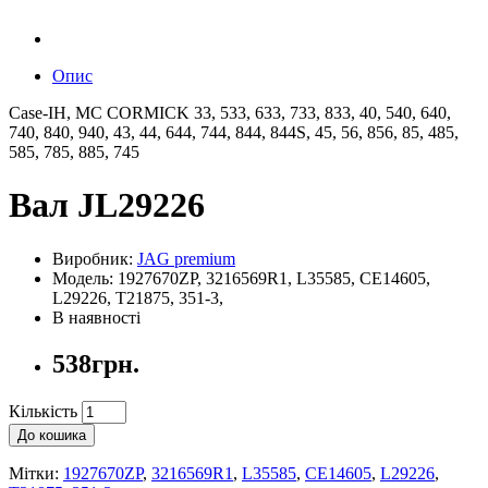
Опис
Case-IH, MC CORMICK 33, 533, 633, 733, 833, 40, 540, 640,
740, 840, 940, 43, 44, 644, 744, 844, 844S, 45, 56, 856, 85, 485,
585, 785, 885, 745
Вал JL29226
Виробник:
JAG premium
Модель: 1927670ZP, 3216569R1, L35585, CE14605,
L29226, T21875, 351-3,
В наявності
538грн.
Кількість
До кошика
Мітки:
1927670ZP
,
3216569R1
,
L35585
,
CE14605
,
L29226
,