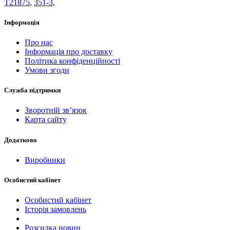
T21875
,
351-3
,
Інформація
Про нас
Інформація про доставку
Політика конфіденційності
Умови згоди
Служба підтримки
Зворотній зв’язок
Карта сайту
Додатково
Виробники
Особистий кабінет
Особистий кабінет
Історія замовлень
Розсилка новин