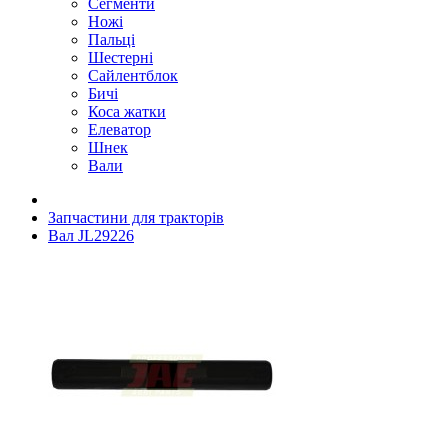
Сегменти
Ножі
Пальці
Шестерні
Сайлентблок
Бичі
Коса жатки
Елеватор
Шнек
Вали
Запчастини для тракторів
Вал JL29226