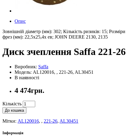
Опис
Зовнішній діаметр (мм): 302; Кількість ризиків: 15; Розміри
фрез (мм): 22,5x25,4x ев; JOHN DEERE 2130, 2135
Диск зчеплення Saffa 221-26
Виробник:
Saffa
Модель: AL120016, , 221-26, AL30451
В наявності
4 474грн.
Кількість
До кошика
Мітки:
AL120016
,
,
221-26
,
AL30451
Інформація