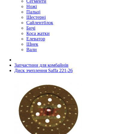
Сегменти
Ножі
Пальці
Шестерні
Сайлентблок
Бичі
Коса жатки
Елеватор
Шнек
Вали
Запчастини для комбайнів
Диск зчеплення Saffa 221-26