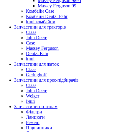
Massey Ferguson 9895
Massey Ferguson 99
Комбайн Case
Комбайн Deutz- Fahr
інші комбайни
Запчастини для тракторів
Claas
John Deere
Case
Massey Ferguson
Deutz- Fahr
інші
Запчастини для жаток
Claas
Geringhoff
Запчастини для прес-підбирачів
Claas
John Deere
Welger
Інші
Запчастини по типам
Фільтри
Ланцюги
Ремені
Підшипники