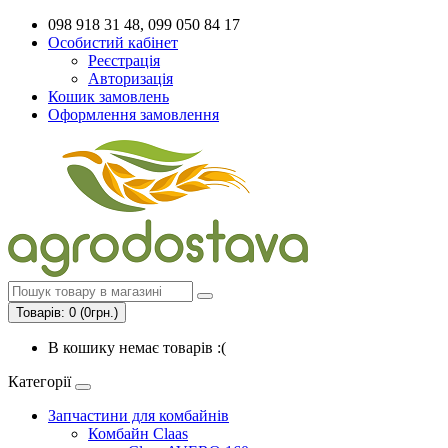
098 918 31 48, 099 050 84 17
Особистий кабінет
Реєстрація
Авторизація
Кошик замовлень
Оформлення замовлення
Товарів: 0 (0грн.)
В кошику немає товарів :(
Категорії
Запчастини для комбайнів
Комбайн Claas