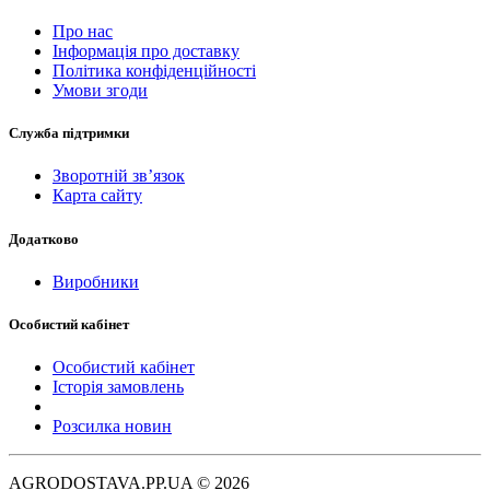
Про нас
Інформація про доставку
Політика конфіденційності
Умови згоди
Служба підтримки
Зворотній зв’язок
Карта сайту
Додатково
Виробники
Особистий кабінет
Особистий кабінет
Історія замовлень
Розсилка новин
AGRODOSTAVA.PP.UA © 2026