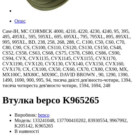
Опис
Case-IH, MC CORMICK 4000, 4210, 4220, 4230, 4240, 95, 395,
495, 495XL, 595, 595XL, 695, 695XL, 795, 795XL, 895, 895XL,
995, 995XL, BD, 238, 258, 268, 288, C, C100, C50, C60, C70,
C80, C90, CS, CS100, CS110, CS120, CS130, CS150, CS48,
CS52, CS58, CS63, CS68, CS75, CS78, CS80, CS86, CS90,
CS94, CVX, CVX1135, CVX1145, CVX1155, CVX1170,
CVX1190, CVX120, CVX130, CVX140, CVX150, CVX160,
CVX170, CX, CX100, CX50, CX60, CX70, CX80, CX90, MX,
MX100C, MX80C, MX90C, DAVID BROWN , 90, 1290, 1390,
1490, 1690, 900, 995, 94, тисяча двісті дев'яносто-чотири, 1394,
тисяча чотиреста дев'яносто чотири, 1594, 1694, 248
Втулка bepco K965265
Виробник:
bepco
Модель: 133241048, 137700410202, 83930554, 9967992,
K205142, K965265
В наявності