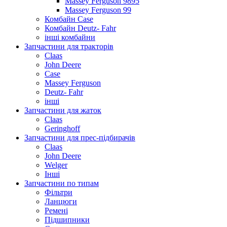
Massey Ferguson 9895
Massey Ferguson 99
Комбайн Case
Комбайн Deutz- Fahr
інші комбайни
Запчастини для тракторів
Claas
John Deere
Case
Massey Ferguson
Deutz- Fahr
інші
Запчастини для жаток
Claas
Geringhoff
Запчастини для прес-підбирачів
Claas
John Deere
Welger
Інші
Запчастини по типам
Фільтри
Ланцюги
Ремені
Підшипники