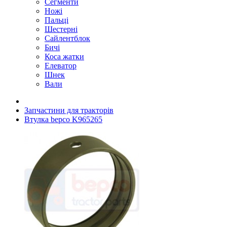
Сегменти
Ножі
Пальці
Шестерні
Сайлентблок
Бичі
Коса жатки
Елеватор
Шнек
Вали
Запчастини для тракторів
Втулка bepco K965265