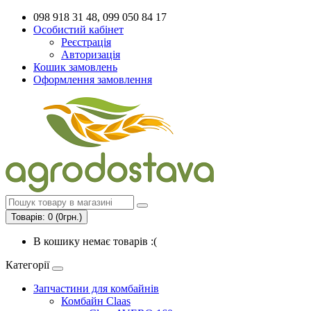
098 918 31 48, 099 050 84 17
Особистий кабінет
Реєстрація
Авторизація
Кошик замовлень
Оформлення замовлення
Товарів: 0 (0грн.)
В кошику немає товарів :(
Категорії
Запчастини для комбайнів
Комбайн Claas