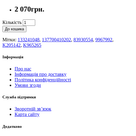
2 070грн.
Кількість
До кошика
Мітки:
133241048
,
137700410202
,
83930554
,
9967992
,
K205142
,
K965265
Інформація
Про нас
Інформація про доставку
Політика конфіденційності
Умови згоди
Служба підтримки
Зворотній зв’язок
Карта сайту
Додатково