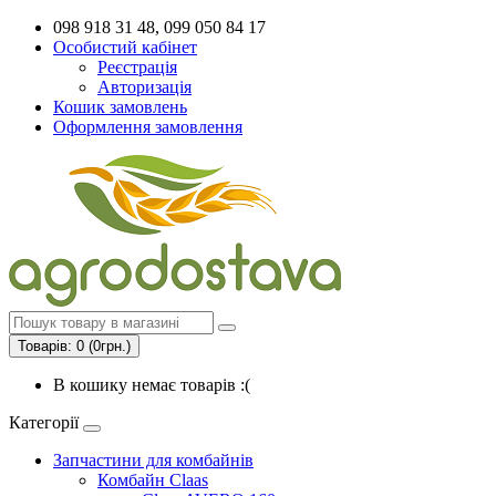
098 918 31 48, 099 050 84 17
Особистий кабінет
Реєстрація
Авторизація
Кошик замовлень
Оформлення замовлення
Товарів: 0 (0грн.)
В кошику немає товарів :(
Категорії
Запчастини для комбайнів
Комбайн Claas