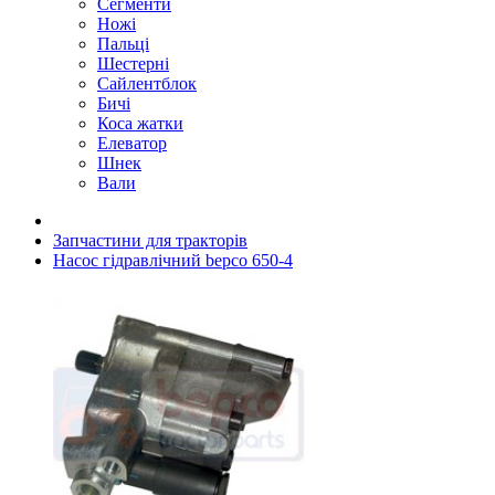
Сегменти
Ножі
Пальці
Шестерні
Сайлентблок
Бичі
Коса жатки
Елеватор
Шнек
Вали
Запчастини для тракторів
Насос гідравлічний bepco 650-4