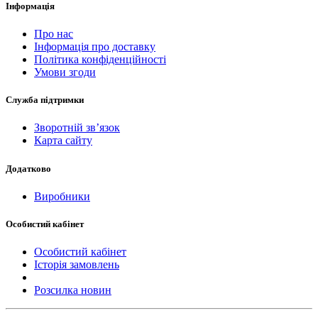
Інформація
Про нас
Інформація про доставку
Політика конфіденційності
Умови згоди
Служба підтримки
Зворотній зв’язок
Карта сайту
Додатково
Виробники
Особистий кабінет
Особистий кабінет
Історія замовлень
Розсилка новин