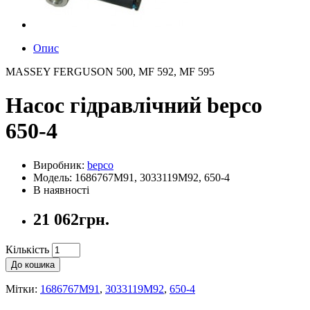
Опис
MASSEY FERGUSON 500, MF 592, MF 595
Насос гідравлічний bepco
650-4
Виробник:
bepco
Модель: 1686767M91, 3033119M92, 650-4
В наявності
21 062грн.
Кількість
До кошика
Мітки:
1686767M91
,
3033119M92
,
650-4