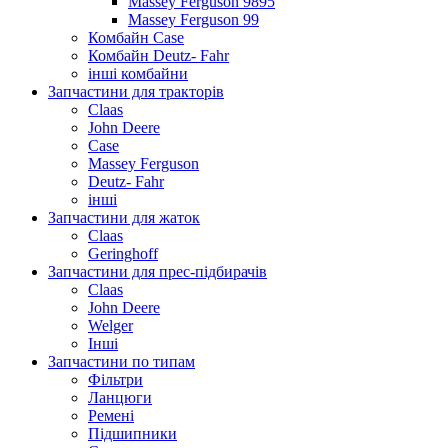
Massey Ferguson 9895
Massey Ferguson 99
Комбайн Case
Комбайн Deutz- Fahr
інші комбайни
Запчастини для тракторів
Claas
John Deere
Case
Massey Ferguson
Deutz- Fahr
інші
Запчастини для жаток
Claas
Geringhoff
Запчастини для прес-підбирачів
Claas
John Deere
Welger
Інші
Запчастини по типам
Фільтри
Ланцюги
Ремені
Підшипники