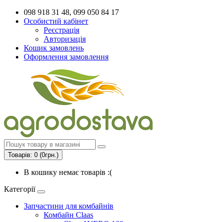
098 918 31 48, 099 050 84 17
Особистий кабінет
Реєстрація
Авторизація
Кошик замовлень
Оформлення замовлення
Товарів: 0 (0грн.)
В кошику немає товарів :(
Категорії
Запчастини для комбайнів
Комбайн Claas