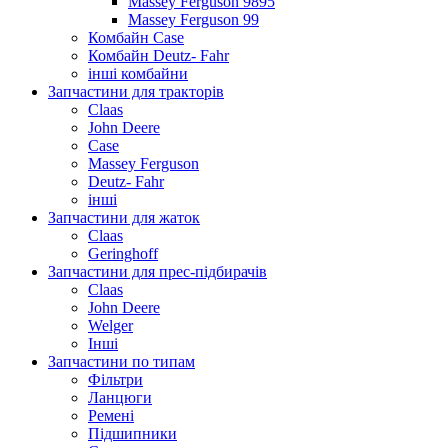
Massey Ferguson 9895
Massey Ferguson 99
Комбайн Case
Комбайн Deutz- Fahr
інші комбайни
Запчастини для тракторів
Claas
John Deere
Case
Massey Ferguson
Deutz- Fahr
інші
Запчастини для жаток
Claas
Geringhoff
Запчастини для прес-підбирачів
Claas
John Deere
Welger
Інші
Запчастини по типам
Фільтри
Ланцюги
Ремені
Підшипники