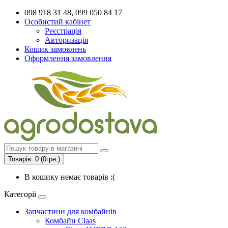
098 918 31 48, 099 050 84 17
Особистий кабінет
Реєстрація
Авторизація
Кошик замовлень
Оформлення замовлення
Товарів: 0 (0грн.)
В кошику немає товарів :(
Категорії
Запчастини для комбайнів
Комбайн Claas