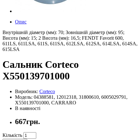
Опис
Внутрішній діаметр (мм): 70; Зовнішній діаметр (мм): 95;
Висота (мм): 15; 2 Висота (мм): 16,5; FENDT Favorit 600,
611LS, 611LSA, 611S, 611SA, 612LSA, 612SA, 614LSA, 614SA,
615LSA
Сальник Corteco
X550139701000
Виробник:
Corteco
Модель: 04388581, 12012318, 31800610, 6005029791,
X550139701000, CARRARO
В наявності
667грн.
Кількість