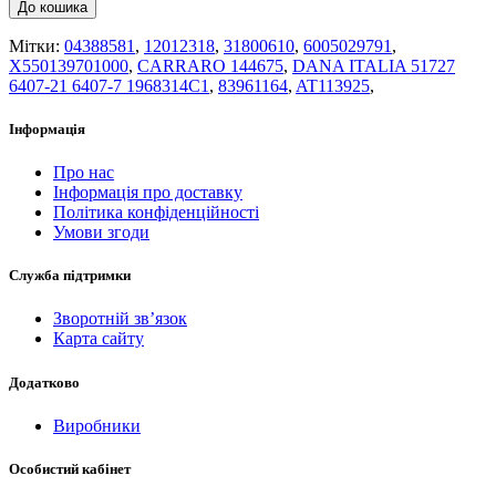
До кошика
Мітки:
04388581
,
12012318
,
31800610
,
6005029791
,
X550139701000
,
CARRARO 144675
,
DANA ITALIA 51727
6407-21 6407-7 1968314C1
,
83961164
,
AT113925
,
Інформація
Про нас
Інформація про доставку
Політика конфіденційності
Умови згоди
Служба підтримки
Зворотній зв’язок
Карта сайту
Додатково
Виробники
Особистий кабінет