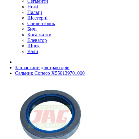
Сегменти
Ножі
Пальці
Шестерні
Сайлентблок
Бичі
Коса жатки
Елеватор
Шнек
Вали
Запчастини для тракторів
Сальник Corteco X550139701000