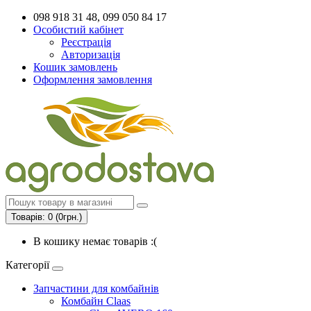
098 918 31 48, 099 050 84 17
Особистий кабінет
Реєстрація
Авторизація
Кошик замовлень
Оформлення замовлення
Товарів: 0 (0грн.)
В кошику немає товарів :(
Категорії
Запчастини для комбайнів
Комбайн Claas