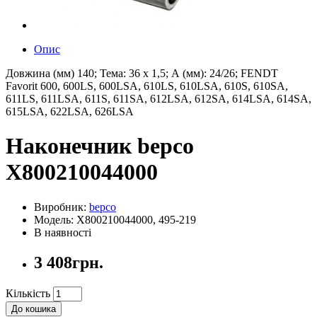
Опис
Довжина (мм) 140; Тема: 36 х 1,5; А (мм): 24/26; FENDT
Favorit 600, 600LS, 600LSA, 610LS, 610LSA, 610S, 610SA,
611LS, 611LSA, 611S, 611SA, 612LSA, 612SA, 614LSA, 614SA,
615LSA, 622LSA, 626LSA
Наконечник bepco
X800210044000
Виробник:
bepco
Модель: X800210044000, 495-219
В наявності
3 408грн.
Кількість
До кошика