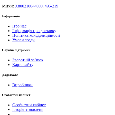
Мітки:
X800210044000
,
495-219
Інформація
Про нас
Інформація про доставку
Політика конфіденційності
Умови згоди
Служба підтримки
Зворотній зв’язок
Карта сайту
Додатково
Виробники
Особистий кабінет
Особистий кабінет
Історія замовлень