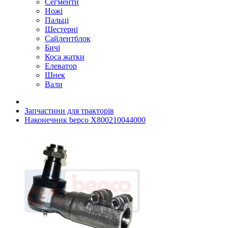
Сегменти
Ножі
Пальці
Шестерні
Сайлентблок
Бичі
Коса жатки
Елеватор
Шнек
Вали
Запчастини для тракторів
Наконечник bepco X800210044000