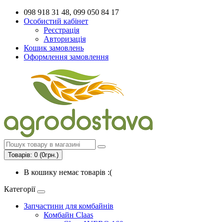
098 918 31 48, 099 050 84 17
Особистий кабінет
Реєстрація
Авторизація
Кошик замовлень
Оформлення замовлення
Товарів: 0 (0грн.)
В кошику немає товарів :(
Категорії
Запчастини для комбайнів
Комбайн Claas