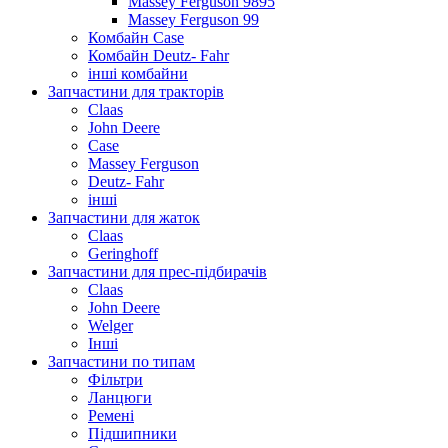
Massey Ferguson 9895
Massey Ferguson 99
Комбайн Case
Комбайн Deutz- Fahr
інші комбайни
Запчастини для тракторів
Claas
John Deere
Case
Massey Ferguson
Deutz- Fahr
інші
Запчастини для жаток
Claas
Geringhoff
Запчастини для прес-підбирачів
Claas
John Deere
Welger
Інші
Запчастини по типам
Фільтри
Ланцюги
Ремені
Підшипники