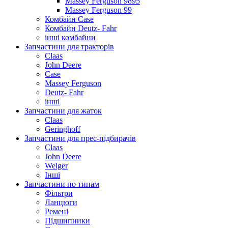
Massey Ferguson 9895
Massey Ferguson 99
Комбайн Case
Комбайн Deutz- Fahr
інші комбайни
Запчастини для тракторів
Claas
John Deere
Case
Massey Ferguson
Deutz- Fahr
інші
Запчастини для жаток
Claas
Geringhoff
Запчастини для прес-підбирачів
Claas
John Deere
Welger
Інші
Запчастини по типам
Фільтри
Ланцюги
Ремені
Підшипники