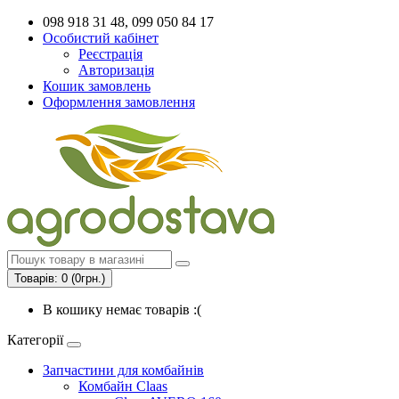
098 918 31 48, 099 050 84 17
Особистий кабінет
Реєстрація
Авторизація
Кошик замовлень
Оформлення замовлення
Товарів: 0 (0грн.)
В кошику немає товарів :(
Категорії
Запчастини для комбайнів
Комбайн Claas