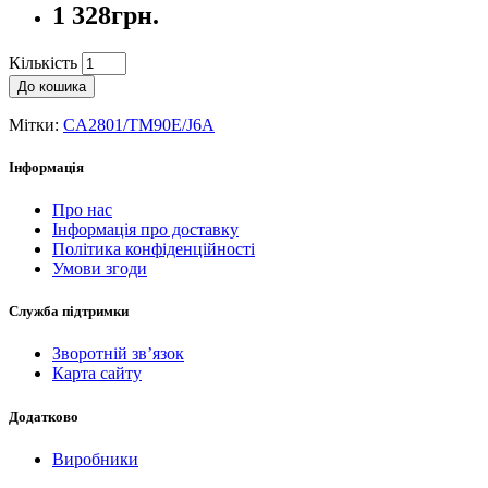
1 328грн.
Кількість
До кошика
Мітки:
CA2801/TM90E/J6A
Інформація
Про нас
Інформація про доставку
Політика конфіденційності
Умови згоди
Служба підтримки
Зворотній зв’язок
Карта сайту
Додатково
Виробники