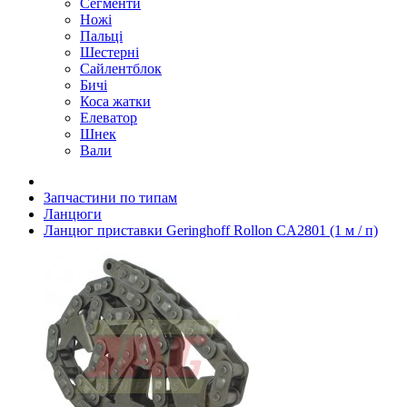
Сегменти
Ножі
Пальці
Шестерні
Сайлентблок
Бичі
Коса жатки
Елеватор
Шнек
Вали
Запчастини по типам
Ланцюги
Ланцюг приставки Geringhoff Rollon CA2801 (1 м / п)