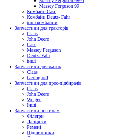
Massey Ferguson 9895
Massey Ferguson 99
Комбайн Case
Комбайн Deutz- Fahr
інші комбайни
Запчастини для тракторів
Claas
John Deere
Case
Massey Ferguson
Deutz- Fahr
інші
Запчастини для жаток
Claas
Geringhoff
Запчастини для прес-підбирачів
Claas
John Deere
Welger
Інші
Запчастини по типам
Фільтри
Ланцюги
Ремені
Підшипники