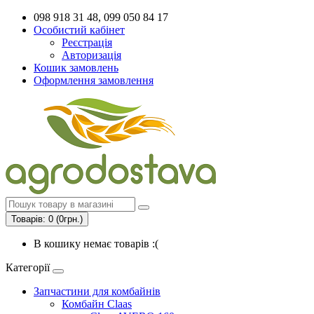
098 918 31 48, 099 050 84 17
Особистий кабінет
Реєстрація
Авторизація
Кошик замовлень
Оформлення замовлення
Товарів: 0 (0грн.)
В кошику немає товарів :(
Категорії
Запчастини для комбайнів
Комбайн Claas