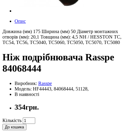
Опис
Довжина (мм) 175 Ширина (мм) 50 Діаметр монтажних
отворів (мм): 20,1 Товщина (мм): 4,5 NH / HESSTON TC,
TC54, TC56, TC5040, TC5060, TC5050, TC5070, TC5080
Ніж подрібнювача Rasspe
84068444
Виробник:
Rasspe
Модель: HF44443, 84068444, 51128,
В наявності
354грн.
Кількість
До кошика