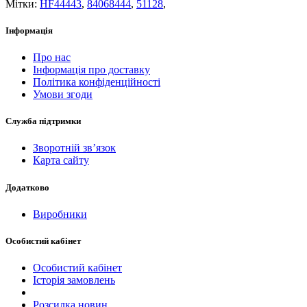
Мітки:
HF44443
,
84068444
,
51128
,
Інформація
Про нас
Інформація про доставку
Політика конфіденційності
Умови згоди
Служба підтримки
Зворотній зв’язок
Карта сайту
Додатково
Виробники
Особистий кабінет
Особистий кабінет
Історія замовлень
Розсилка новин