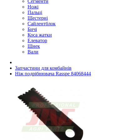
Сегменти
Ножі
Пальці
Шестерні
Сайлентблок
Бичі
Коса жатки
Елеватор
Шнек
Вали
Запчастини для комбайнів
Ніж подрібнювача Rasspe 84068444