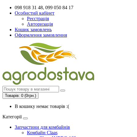
098 918 31 48, 099 050 84 17
Особистий кабінет
Реєстрація
Авторизація
Кошик замовлень
Оформлення замовлення
Товарів: 0 (0грн.)
В кошику немає товарів :(
Категорії
Запчастини для комбайнів
Комбайн Claas