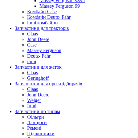
Massey Ferguson 9895
Massey Ferguson 99
Комбайн Case
Комбайн Deutz- Fahr
інші комбайни
Запчастини для тракторів
Claas
John Deere
Case
Massey Ferguson
Deutz- Fahr
інші
Запчастини для жаток
Claas
Geringhoff
Запчастини для прес-підбирачів
Claas
John Deere
Welger
Інші
Запчастини по типам
Фільтри
Ланцюги
Ремені
Підшипники