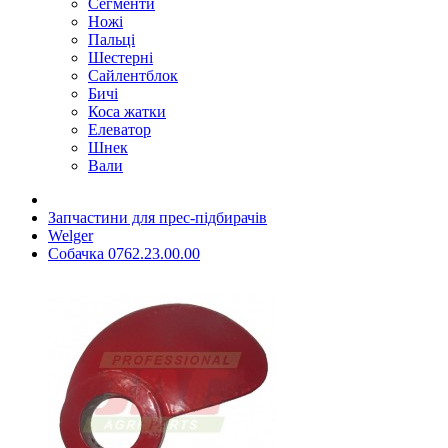
Сегменти
Ножі
Пальці
Шестерні
Сайлентблок
Бичі
Коса жатки
Елеватор
Шнек
Вали
Запчастини для прес-підбирачів
Welger
Собачка 0762.23.00.00