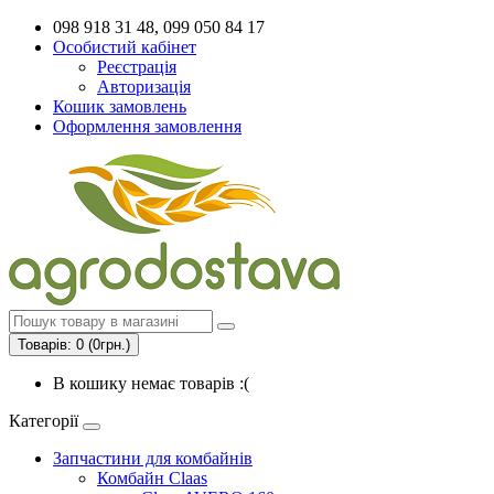
098 918 31 48, 099 050 84 17
Особистий кабінет
Реєстрація
Авторизація
Кошик замовлень
Оформлення замовлення
Товарів: 0 (0грн.)
В кошику немає товарів :(
Категорії
Запчастини для комбайнів
Комбайн Claas