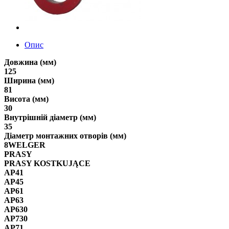
Опис
Довжина (мм)
125
Ширина (мм)
81
Висота (мм)
30
Внутрішній діаметр (мм)
35
Діаметр монтажних отворів (мм)
8WELGER
PRASY
PRASY KOSTKUJĄCE
AP41
AP45
AP61
AP63
AP630
AP730
AP71