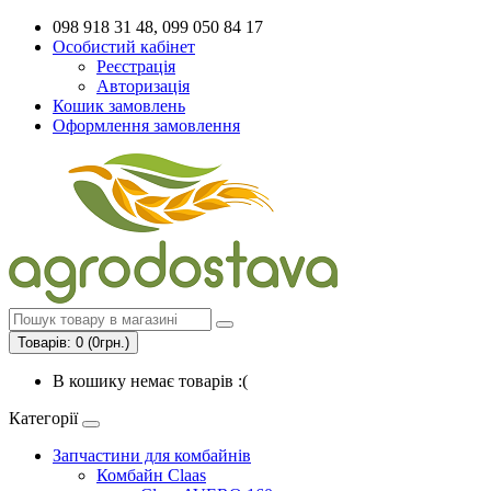
098 918 31 48, 099 050 84 17
Особистий кабінет
Реєстрація
Авторизація
Кошик замовлень
Оформлення замовлення
Товарів: 0 (0грн.)
В кошику немає товарів :(
Категорії
Запчастини для комбайнів
Комбайн Claas