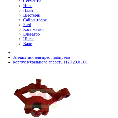
Сегменти
Ножі
Пальці
Шестерні
Сайлентблок
Бичі
Коса жатки
Елеватор
Шнек
Вали
Запчастини для прес-підбирачів
Корпус в'язального апарату 1120.23.01.00