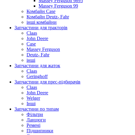
Massey Ferguson 9895
Massey Ferguson 99
Комбайн Case
Комбайн Deutz- Fahr
інші комбайни
Запчастини для тракторів
Claas
John Deere
Case
Massey Ferguson
Deutz- Fahr
інші
Запчастини для жаток
Claas
Geringhoff
Запчастини для прес-підбирачів
Claas
John Deere
Welger
Інші
Запчастини по типам
Фільтри
Ланцюги
Ремені
Підшипники