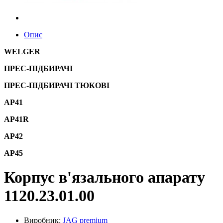
Опис
WELGER
ПРЕС-ПІДБИРАЧІ
ПРЕС-ПІДБИРАЧІ ТЮКОВІ
AP41
AP41R
AP42
AP45
Корпус в'язального апарату
1120.23.01.00
Виробник:
JAG premium