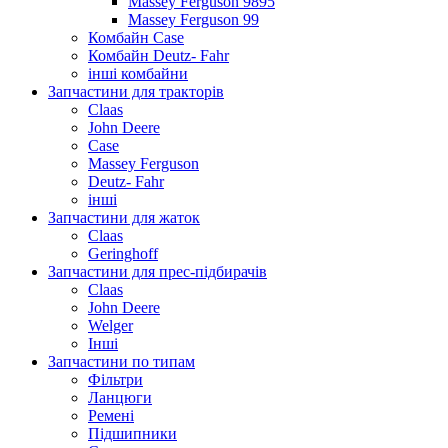
Massey Ferguson 9895
Massey Ferguson 99
Комбайн Case
Комбайн Deutz- Fahr
інші комбайни
Запчастини для тракторів
Claas
John Deere
Case
Massey Ferguson
Deutz- Fahr
інші
Запчастини для жаток
Claas
Geringhoff
Запчастини для прес-підбирачів
Claas
John Deere
Welger
Інші
Запчастини по типам
Фільтри
Ланцюги
Ремені
Підшипники