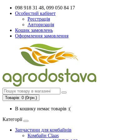
098 918 31 48, 099 050 84 17
Особистий кабінет
Реєстрація
Авторизація
Кошик замовлень
Оформлення замовлення
Товарів: 0 (0грн.)
В кошику немає товарів :(
Категорії
Запчастини для комбайнів
Комбайн Claas