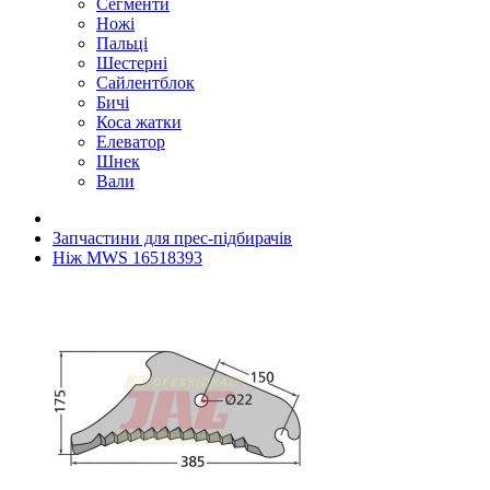
Сегменти
Ножі
Пальці
Шестерні
Сайлентблок
Бичі
Коса жатки
Елеватор
Шнек
Вали
Запчастини для прес-підбирачів
Ніж MWS 16518393