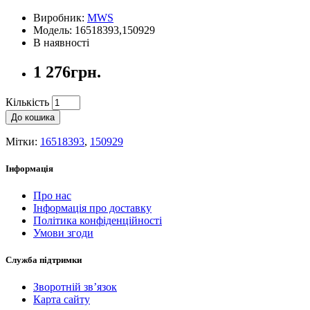
Виробник:
MWS
Модель: 16518393,150929
В наявності
1 276грн.
Кількість
До кошика
Мітки:
16518393
,
150929
Інформація
Про нас
Інформація про доставку
Політика конфіденційності
Умови згоди
Служба підтримки
Зворотній зв’язок
Карта сайту