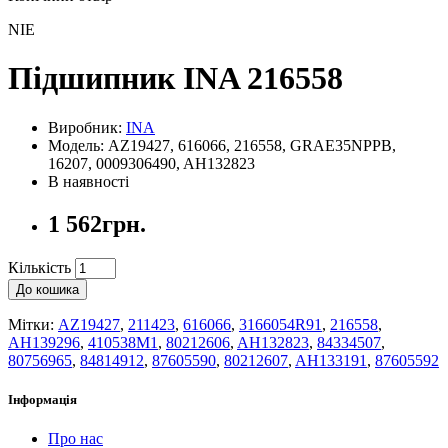
NIE
Підшипник INA 216558
Виробник:
INA
Модель: AZ19427, 616066, 216558, GRAE35NPPB,
16207, 0009306490, AH132823
В наявності
1 562грн.
Кількість
До кошика
Мітки:
AZ19427
,
211423
,
616066
,
3166054R91
,
216558
,
AH139296
,
410538M1
,
80212606
,
AH132823
,
84334507
,
80756965
,
84814912
,
87605590
,
80212607
,
AH133191
,
87605592
Інформація
Про нас