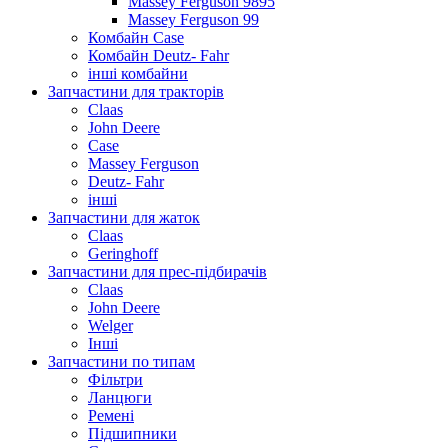
Massey Ferguson 9895
Massey Ferguson 99
Комбайн Case
Комбайн Deutz- Fahr
інші комбайни
Запчастини для тракторів
Claas
John Deere
Case
Massey Ferguson
Deutz- Fahr
інші
Запчастини для жаток
Claas
Geringhoff
Запчастини для прес-підбирачів
Claas
John Deere
Welger
Інші
Запчастини по типам
Фільтри
Ланцюги
Ремені
Підшипники