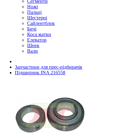
Сегменти
Ножі
Пальці
Шестерні
Сайлентблок
Бичі
Коса жатки
Елеватор
Шнек
Вали
Запчастини для прес-підбирачів
Підшипник INA 216558