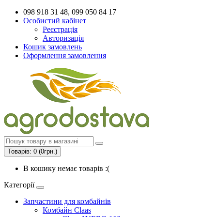
098 918 31 48, 099 050 84 17
Особистий кабінет
Реєстрація
Авторизація
Кошик замовлень
Оформлення замовлення
Товарів: 0 (0грн.)
В кошику немає товарів :(
Категорії
Запчастини для комбайнів
Комбайн Claas