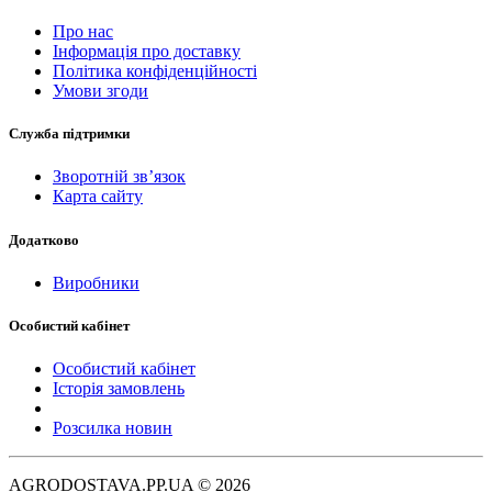
Про нас
Інформація про доставку
Політика конфіденційності
Умови згоди
Служба підтримки
Зворотній зв’язок
Карта сайту
Додатково
Виробники
Особистий кабінет
Особистий кабінет
Історія замовлень
Розсилка новин
AGRODOSTAVA.PP.UA © 2026