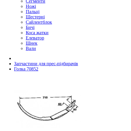
Сегменти
Ножі
Пальці
Шестерні
Сайлентблок
Бичі
Коса жатки
Елеватор
Шнек
Вали
Запчастини для прес-підбирачів
Голка 70852