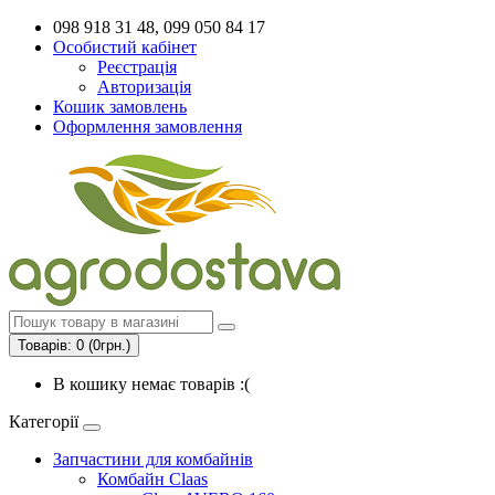
098 918 31 48, 099 050 84 17
Особистий кабінет
Реєстрація
Авторизація
Кошик замовлень
Оформлення замовлення
Товарів: 0 (0грн.)
В кошику немає товарів :(
Категорії
Запчастини для комбайнів
Комбайн Claas