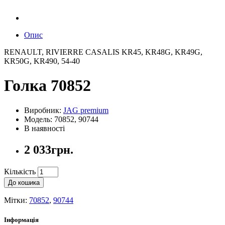
Опис
RENAULT, RIVIERRE CASALIS KR45, KR48G, KR49G,
KR50G, KR490, 54-40
Голка 70852
Виробник:
JAG premium
Модель: 70852, 90744
В наявності
2 033грн.
Кількість
До кошика
Мітки:
70852
,
90744
Інформація