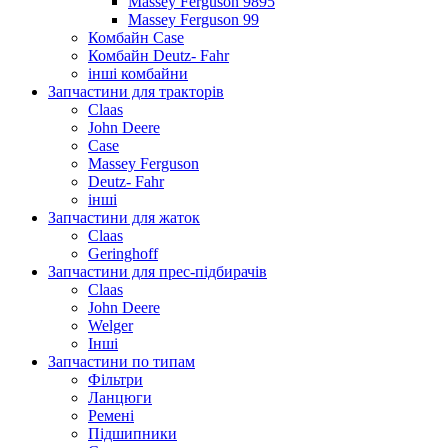
Massey Ferguson 9895
Massey Ferguson 99
Комбайн Case
Комбайн Deutz- Fahr
інші комбайни
Запчастини для тракторів
Claas
John Deere
Case
Massey Ferguson
Deutz- Fahr
інші
Запчастини для жаток
Claas
Geringhoff
Запчастини для прес-підбирачів
Claas
John Deere
Welger
Інші
Запчастини по типам
Фільтри
Ланцюги
Ремені
Підшипники