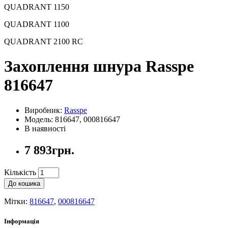
QUADRANT 1150
QUADRANT 1100
QUADRANT 2100 RC
Захоплення шнура Rasspe
816647
Виробник:
Rasspe
Модель: 816647, 000816647
В наявності
7 893грн.
Кількість
До кошика
Мітки:
816647
,
000816647
Інформація