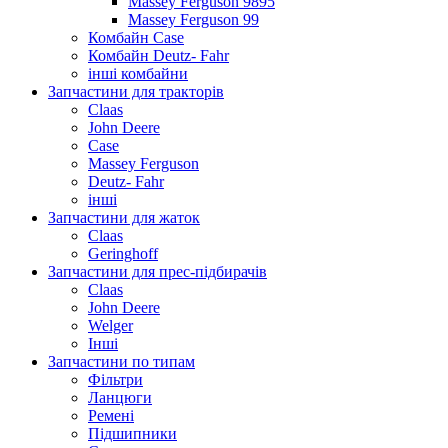
Massey Ferguson 9895
Massey Ferguson 99
Комбайн Case
Комбайн Deutz- Fahr
інші комбайни
Запчастини для тракторів
Claas
John Deere
Case
Massey Ferguson
Deutz- Fahr
інші
Запчастини для жаток
Claas
Geringhoff
Запчастини для прес-підбирачів
Claas
John Deere
Welger
Інші
Запчастини по типам
Фільтри
Ланцюги
Ремені
Підшипники