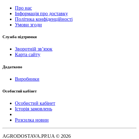
Про нас
Інформація про доставку
Політика конфіденційності
Умови згоди
Служба підтримки
Зворотній зв’язок
Карта сайту
Додатково
Виробники
Особистий кабінет
Особистий кабінет
Історія замовлень
Розсилка новин
AGRODOSTAVA.PP.UA © 2026