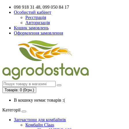
098 918 31 48, 099 050 84 17
Особистий кабінет
Реєстрація
Авторизація
Кошик замовлень
Оформлення замовлення
Товарів: 0 (0грн.)
В кошику немає товарів :(
Категорії
Запчастини для комбайнів
Комбайн Claas