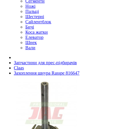
Сегменти
Ножі
Пальці
Шестерні
Сайлентблок
Бичі
Коса жатки
Елеватор
Шнек
Вали
Запчастини для прес-підбирачів
Claas
Захоплення шнура Rasspe 816647