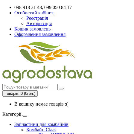
098 918 31 48, 099 050 84 17
Особистий кабінет
Реєстрація
Авторизація
Кошик замовлень
Оформлення замовлення
Товарів: 0 (0грн.)
В кошику немає товарів :(
Категорії
Запчастини для комбайнів
Комбайн Claas