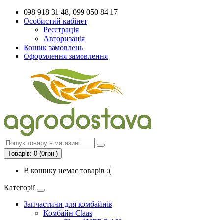
098 918 31 48, 099 050 84 17
Особистий кабінет
Реєстрація
Авторизація
Кошик замовлень
Оформлення замовлення
Товарів: 0 (0грн.)
В кошику немає товарів :(
Категорії
Запчастини для комбайнів
Комбайн Claas