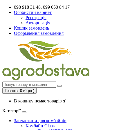
098 918 31 48, 099 050 84 17
Особистий кабінет
Реєстрація
Авторизація
Кошик замовлень
Оформлення замовлення
Товарів: 0 (0грн.)
В кошику немає товарів :(
Категорії
Запчастини для комбайнів
Комбайн Claas