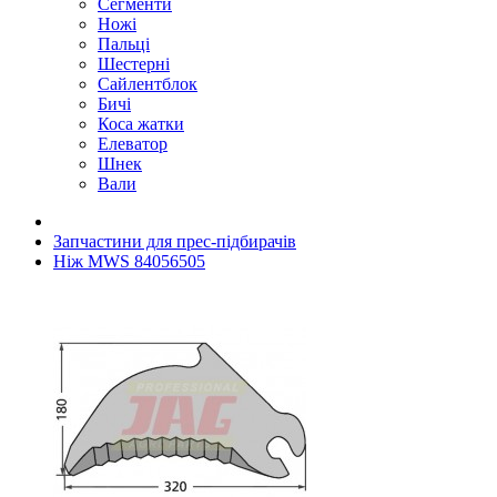
Сегменти
Ножі
Пальці
Шестерні
Сайлентблок
Бичі
Коса жатки
Елеватор
Шнек
Вали
Запчастини для прес-підбирачів
Ніж MWS 84056505