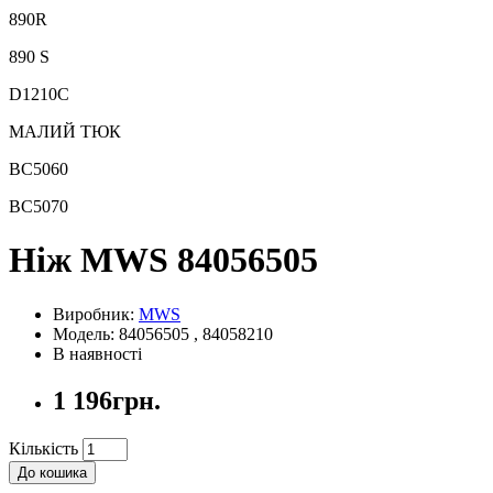
890R
890 S
D1210C
МАЛИЙ ТЮК
BC5060
BC5070
Ніж MWS 84056505
Виробник:
MWS
Модель: 84056505 , 84058210
В наявності
1 196грн.
Кількість
До кошика