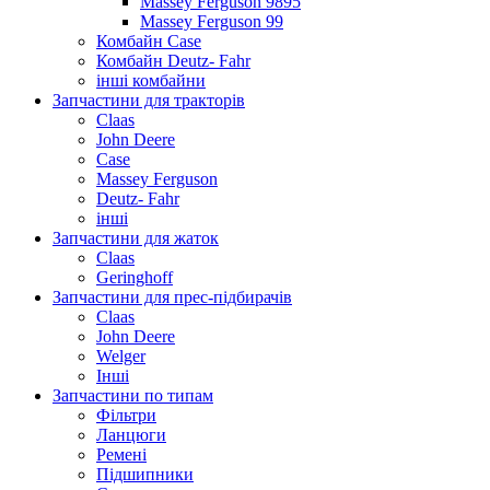
Massey Ferguson 9895
Massey Ferguson 99
Комбайн Case
Комбайн Deutz- Fahr
інші комбайни
Запчастини для тракторів
Claas
John Deere
Case
Massey Ferguson
Deutz- Fahr
інші
Запчастини для жаток
Claas
Geringhoff
Запчастини для прес-підбирачів
Claas
John Deere
Welger
Інші
Запчастини по типам
Фільтри
Ланцюги
Ремені
Підшипники