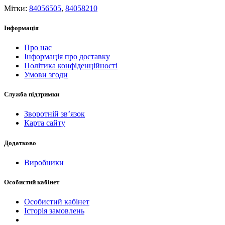
Мітки:
84056505
,
84058210
Інформація
Про нас
Інформація про доставку
Політика конфіденційності
Умови згоди
Служба підтримки
Зворотній зв’язок
Карта сайту
Додатково
Виробники
Особистий кабінет
Особистий кабінет
Історія замовлень