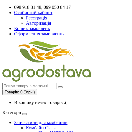
098 918 31 48, 099 050 84 17
Особистий кабінет
Реєстрація
Авторизація
Кошик замовлень
Оформлення замовлення
Товарів: 0 (0грн.)
В кошику немає товарів :(
Категорії
Запчастини для комбайнів
Комбайн Claas