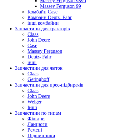
Massey Ferguson 9895
Massey Ferguson 99
Комбайн Case
Комбайн Deutz- Fahr
інші комбайни
Запчастини для тракторів
Claas
John Deere
Case
Massey Ferguson
Deutz- Fahr
інші
Запчастини для жаток
Claas
Geringhoff
Запчастини для прес-підбирачів
Claas
John Deere
Welger
Інші
Запчастини по типам
Фільтри
Ланцюги
Ремені
Підшипники