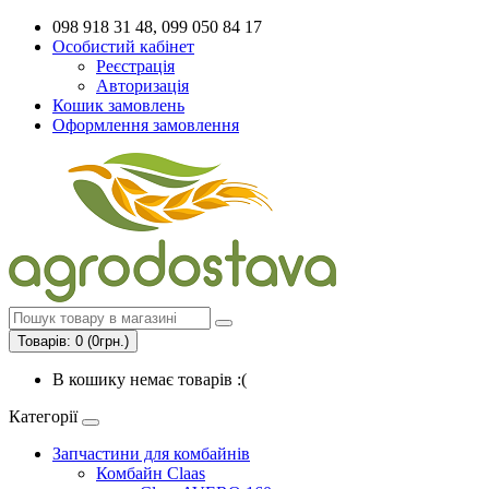
098 918 31 48, 099 050 84 17
Особистий кабінет
Реєстрація
Авторизація
Кошик замовлень
Оформлення замовлення
Товарів: 0 (0грн.)
В кошику немає товарів :(
Категорії
Запчастини для комбайнів
Комбайн Claas