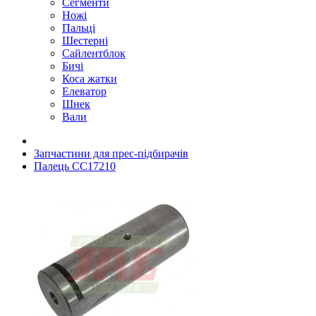
Сегменти
Ножі
Пальці
Шестерні
Сайлентблок
Бичі
Коса жатки
Елеватор
Шнек
Вали
Запчастини для прес-підбирачів
Палець CC17210