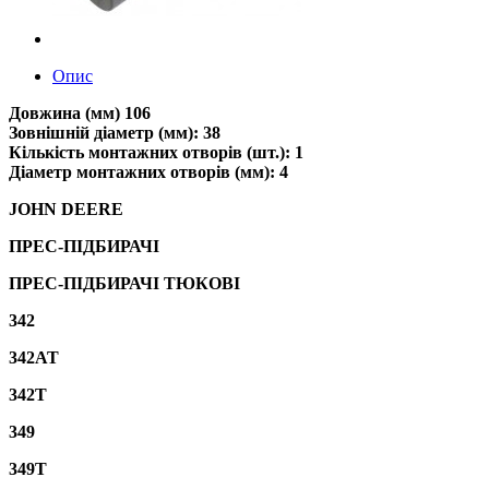
Опис
Довжина (мм) 106
Зовнішній діаметр (мм): 38
Кількість монтажних отворів (шт.): 1
Діаметр монтажних отворів (мм): 4
JOHN DEERE
ПРЕС-ПІДБИРАЧІ
ПРЕС-ПІДБИРАЧІ ТЮКОВІ
342
342AT
342T
349
349T