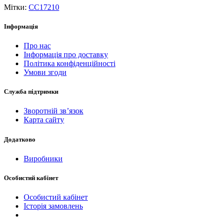
Мітки:
CC17210
Інформація
Про нас
Інформація про доставку
Політика конфіденційності
Умови згоди
Служба підтримки
Зворотній зв’язок
Карта сайту
Додатково
Виробники
Особистий кабінет
Особистий кабінет
Історія замовлень