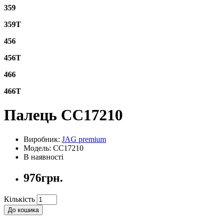
359
359T
456
456T
466
466T
Палець CC17210
Виробник:
JAG premium
Модель: CC17210
В наявності
976грн.
Кількість
До кошика