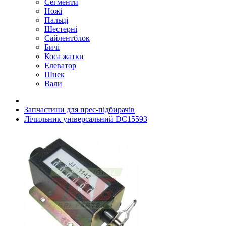
Сегменти
Ножі
Пальці
Шестерні
Сайлентблок
Бичі
Коса жатки
Елеватор
Шнек
Вали
Запчастини для прес-підбирачів
Лічильник універсальний DC15593