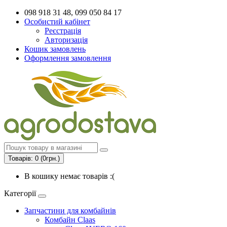
098 918 31 48, 099 050 84 17
Особистий кабінет
Реєстрація
Авторизація
Кошик замовлень
Оформлення замовлення
Товарів: 0 (0грн.)
В кошику немає товарів :(
Категорії
Запчастини для комбайнів
Комбайн Claas