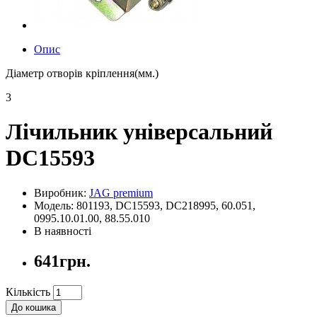
Опис
Діаметр отворів кріплення(мм.)
3
Лічильник універсальний
DC15593
Виробник:
JAG premium
Модель: 801193, DC15593, DC218995, 60.051,
0995.10.01.00, 88.55.010
В наявності
641грн.
Кількість
До кошика