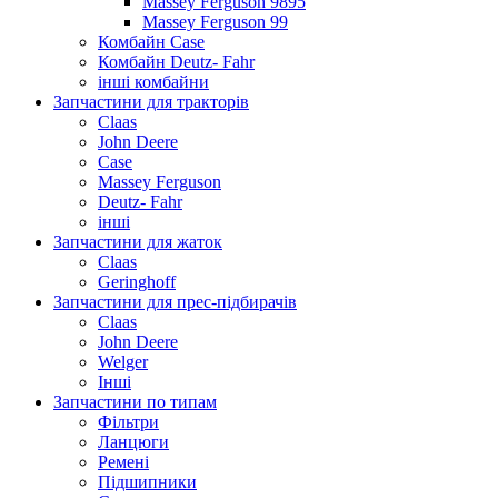
Massey Ferguson 9895
Massey Ferguson 99
Комбайн Case
Комбайн Deutz- Fahr
інші комбайни
Запчастини для тракторів
Claas
John Deere
Case
Massey Ferguson
Deutz- Fahr
інші
Запчастини для жаток
Claas
Geringhoff
Запчастини для прес-підбирачів
Claas
John Deere
Welger
Інші
Запчастини по типам
Фільтри
Ланцюги
Ремені
Підшипники