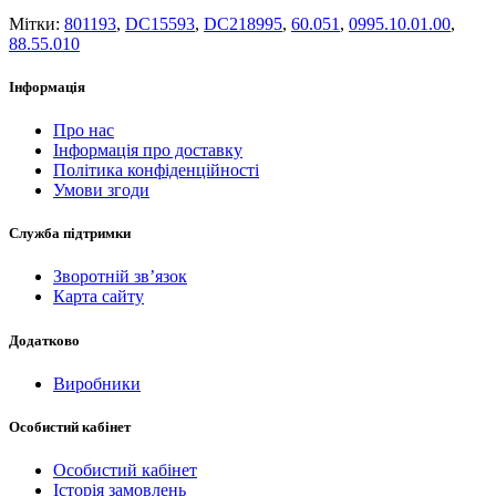
Мітки:
801193
,
DC15593
,
DC218995
,
60.051
,
0995.10.01.00
,
88.55.010
Інформація
Про нас
Інформація про доставку
Політика конфіденційності
Умови згоди
Служба підтримки
Зворотній зв’язок
Карта сайту
Додатково
Виробники
Особистий кабінет
Особистий кабінет
Історія замовлень