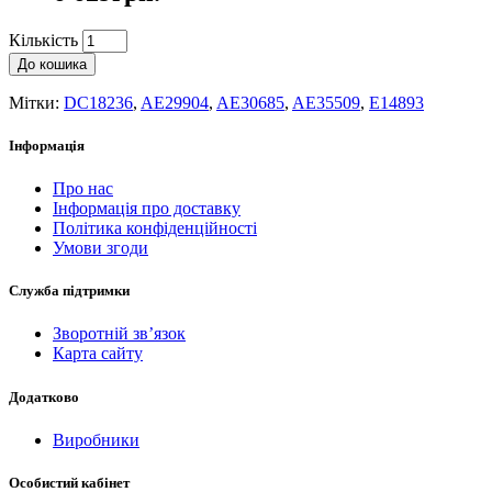
Кількість
До кошика
Мітки:
DC18236
,
AE29904
,
AE30685
,
AE35509
,
E14893
Інформація
Про нас
Інформація про доставку
Політика конфіденційності
Умови згоди
Служба підтримки
Зворотній зв’язок
Карта сайту
Додатково
Виробники
Особистий кабінет