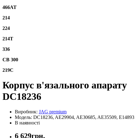
466AT
214
224
214T
336
CB 300
219C
Корпус в'язального апарату
DC18236
Виробник:
JAG premium
Модель: DC18236, AE29904, AE30685, AE35509, E14893
В наявності
6 629грн.