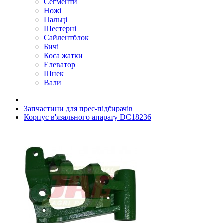
Сегменти
Ножі
Пальці
Шестерні
Сайлентблок
Бичі
Коса жатки
Елеватор
Шнек
Вали
Запчастини для прес-підбирачів
Корпус в'язального апарату DC18236