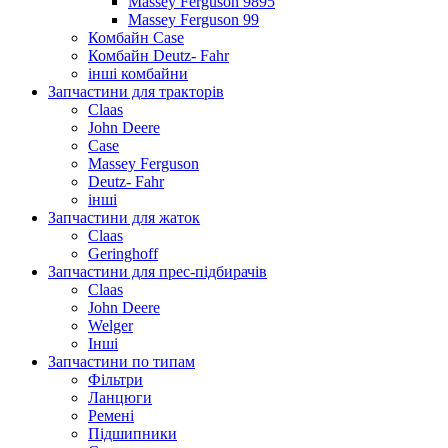
Massey Ferguson 9895
Massey Ferguson 99
Комбайн Case
Комбайн Deutz- Fahr
інші комбайни
Запчастини для тракторів
Claas
John Deere
Case
Massey Ferguson
Deutz- Fahr
інші
Запчастини для жаток
Claas
Geringhoff
Запчастини для прес-підбирачів
Claas
John Deere
Welger
Інші
Запчастини по типам
Фільтри
Ланцюги
Ремені
Підшипники