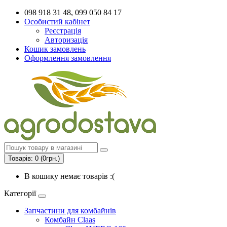
098 918 31 48, 099 050 84 17
Особистий кабінет
Реєстрація
Авторизація
Кошик замовлень
Оформлення замовлення
Товарів: 0 (0грн.)
В кошику немає товарів :(
Категорії
Запчастини для комбайнів
Комбайн Claas