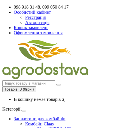
098 918 31 48, 099 050 84 17
Особистий кабінет
Реєстрація
Авторизація
Кошик замовлень
Оформлення замовлення
Товарів: 0 (0грн.)
В кошику немає товарів :(
Категорії
Запчастини для комбайнів
Комбайн Claas