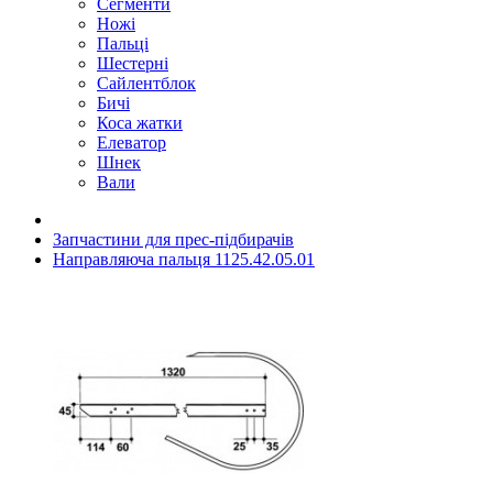
Сегменти
Ножі
Пальці
Шестерні
Сайлентблок
Бичі
Коса жатки
Елеватор
Шнек
Вали
Запчастини для прес-підбирачів
Направляюча пальця 1125.42.05.01