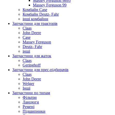
Massey Ferguson 9895
Massey Ferguson 99
Комбайн Case
Комбайн Deutz- Fahr
інші комбайни
Запчастини для тракторів
Claas
John Deere
Case
Massey Ferguson
Deutz- Fahr
інші
Запчастини для жаток
Claas
Geringhoff
Запчастини для прес-підбирачів
Claas
John Deere
Welger
Інші
Запчастини по типам
Фільтри
Ланцюги
Ремені
Підшипники