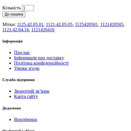
Кількість
До кошика
Мітки:
1125.42.05.01
,
1121.42.05.05
,
1125420501
,
1121420505
,
1121.42.04.16
,
1121420416
Інформація
Про нас
Інформація про доставку
Політика конфіденційності
Умови згоди
Служба підтримки
Зворотній зв’язок
Карта сайту
Додатково
Виробники
Особистий кабінет