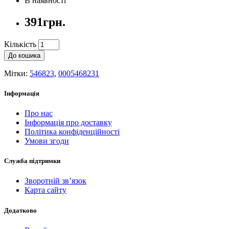
В наявності
391грн.
Кількість
До кошика
Мітки:
546823
,
0005468231
Інформація
Про нас
Інформація про доставку
Політика конфіденційності
Умови згоди
Служба підтримки
Зворотній зв’язок
Карта сайту
Додатково