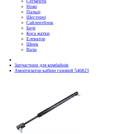
Сегменти
Ножі
Пальці
Шестерні
Сайлентблок
Бичі
Коса жатки
Елеватор
Шнек
Вали
Запчастини для комбайнів
Амортизатор кабіни газовий 546823