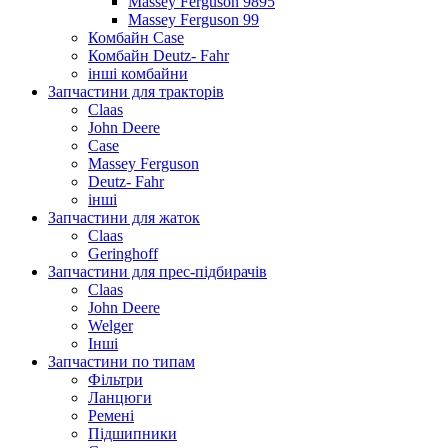
Massey Ferguson 9895
Massey Ferguson 99
Комбайн Case
Комбайн Deutz- Fahr
інші комбайни
Запчастини для тракторів
Claas
John Deere
Case
Massey Ferguson
Deutz- Fahr
інші
Запчастини для жаток
Claas
Geringhoff
Запчастини для прес-підбирачів
Claas
John Deere
Welger
Інші
Запчастини по типам
Фільтри
Ланцюги
Ремені
Підшипники