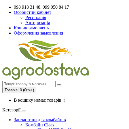
098 918 31 48, 099 050 84 17
Особистий кабінет
Реєстрація
Авторизація
Кошик замовлень
Оформлення замовлення
Товарів: 0 (0грн.)
В кошику немає товарів :(
Категорії
Запчастини для комбайнів
Комбайн Claas