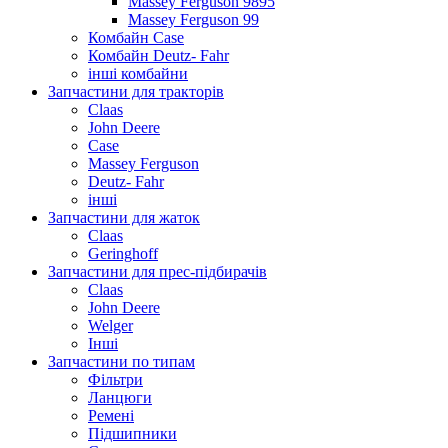
Massey Ferguson 9895
Massey Ferguson 99
Комбайн Case
Комбайн Deutz- Fahr
інші комбайни
Запчастини для тракторів
Claas
John Deere
Case
Massey Ferguson
Deutz- Fahr
інші
Запчастини для жаток
Claas
Geringhoff
Запчастини для прес-підбирачів
Claas
John Deere
Welger
Інші
Запчастини по типам
Фільтри
Ланцюги
Ремені
Підшипники