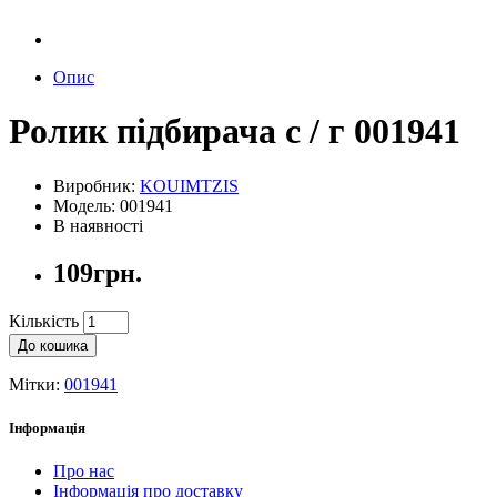
Опис
Ролик підбирача с / г 001941
Виробник:
KOUIMTZIS
Модель: 001941
В наявності
109грн.
Кількість
До кошика
Мітки:
001941
Інформація
Про нас
Інформація про доставку