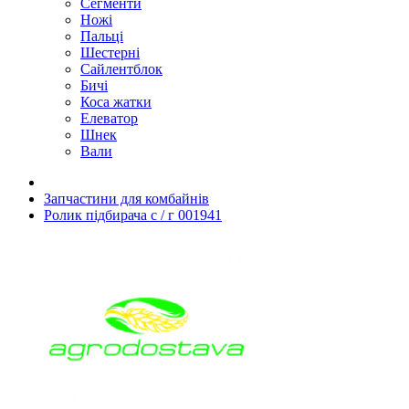
Сегменти
Ножі
Пальці
Шестерні
Сайлентблок
Бичі
Коса жатки
Елеватор
Шнек
Вали
Запчастини для комбайнів
Ролик підбирача с / г 001941