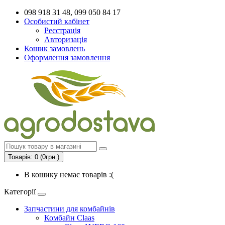
098 918 31 48, 099 050 84 17
Особистий кабінет
Реєстрація
Авторизація
Кошик замовлень
Оформлення замовлення
Товарів: 0 (0грн.)
В кошику немає товарів :(
Категорії
Запчастини для комбайнів
Комбайн Claas