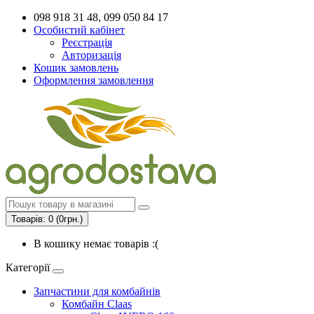
098 918 31 48, 099 050 84 17
Особистий кабінет
Реєстрація
Авторизація
Кошик замовлень
Оформлення замовлення
Товарів: 0 (0грн.)
В кошику немає товарів :(
Категорії
Запчастини для комбайнів
Комбайн Claas