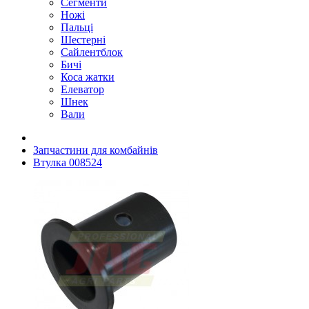
Сегменти
Ножі
Пальці
Шестерні
Сайлентблок
Бичі
Коса жатки
Елеватор
Шнек
Вали
Запчастини для комбайнів
Втулка 008524