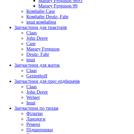
Massey Ferguson 9895
Massey Ferguson 99
Комбайн Case
Комбайн Deutz- Fahr
інші комбайни
Запчастини для тракторів
Claas
John Deere
Case
Massey Ferguson
Deutz- Fahr
інші
Запчастини для жаток
Claas
Geringhoff
Запчастини для прес-підбирачів
Claas
John Deere
Welger
Інші
Запчастини по типам
Фільтри
Ланцюги
Ремені
Підшипники