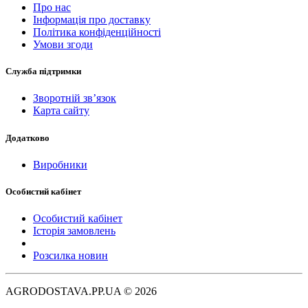
Про нас
Інформація про доставку
Політика конфіденційності
Умови згоди
Служба підтримки
Зворотній зв’язок
Карта сайту
Додатково
Виробники
Особистий кабінет
Особистий кабінет
Історія замовлень
Розсилка новин
AGRODOSTAVA.PP.UA © 2026