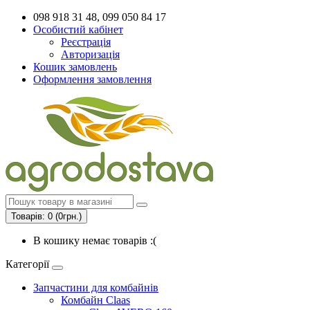
098 918 31 48, 099 050 84 17
Особистий кабінет
Реєстрація
Авторизація
Кошик замовлень
Оформлення замовлення
Товарів: 0 (0грн.)
В кошику немає товарів :(
Категорії
Запчастини для комбайнів
Комбайн Claas