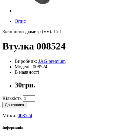
Опис
Зовнішній діаметр (мм): 15.1
Втулка 008524
Виробник:
JAG premium
Модель: 008524
В наявності
30грн.
Кількість
До кошика
Мітки:
008524
Інформація