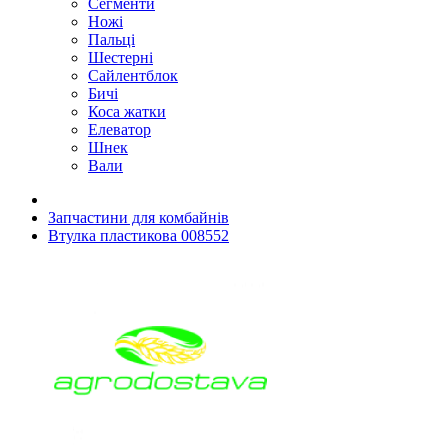
Сегменти
Ножі
Пальці
Шестерні
Сайлентблок
Бичі
Коса жатки
Елеватор
Шнек
Вали
Запчастини для комбайнів
Втулка пластикова 008552