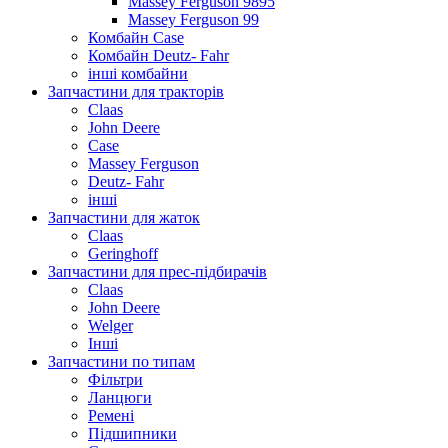
Massey Ferguson 9895
Massey Ferguson 99
Комбайн Case
Комбайн Deutz- Fahr
інші комбайни
Запчастини для тракторів
Claas
John Deere
Case
Massey Ferguson
Deutz- Fahr
інші
Запчастини для жаток
Claas
Geringhoff
Запчастини для прес-підбирачів
Claas
John Deere
Welger
Інші
Запчастини по типам
Фільтри
Ланцюги
Ремені
Підшипники