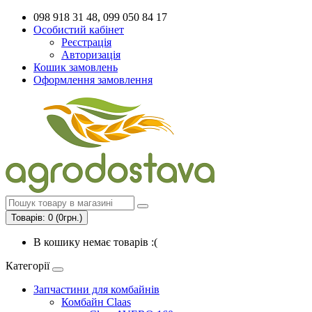
098 918 31 48, 099 050 84 17
Особистий кабінет
Реєстрація
Авторизація
Кошик замовлень
Оформлення замовлення
Товарів: 0 (0грн.)
В кошику немає товарів :(
Категорії
Запчастини для комбайнів
Комбайн Claas