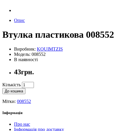
Опис
Втулка пластикова 008552
Виробник:
KOUIMTZIS
Модель: 008552
В наявності
43грн.
Кількість
До кошика
Мітки:
008552
Інформація
Про нас
Інформація про доставку