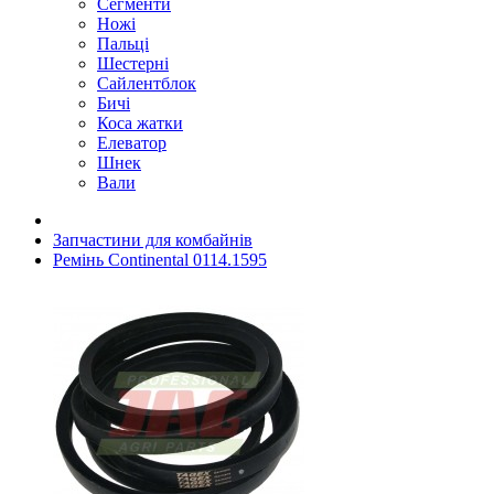
Сегменти
Ножі
Пальці
Шестерні
Сайлентблок
Бичі
Коса жатки
Елеватор
Шнек
Вали
Запчастини для комбайнів
Ремінь Continental 0114.1595