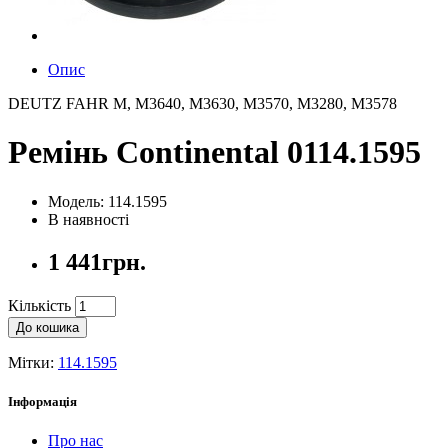
Опис
DEUTZ FAHR M, M3640, M3630, M3570, M3280, M3578
Ремінь Continental 0114.1595
Модель: 114.1595
В наявності
1 441грн.
Кількість
До кошика
Мітки:
114.1595
Інформація
Про нас