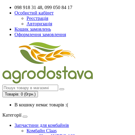
098 918 31 48, 099 050 84 17
Особистий кабінет
Реєстрація
Авторизація
Кошик замовлень
Оформлення замовлення
Товарів: 0 (0грн.)
В кошику немає товарів :(
Категорії
Запчастини для комбайнів
Комбайн Claas