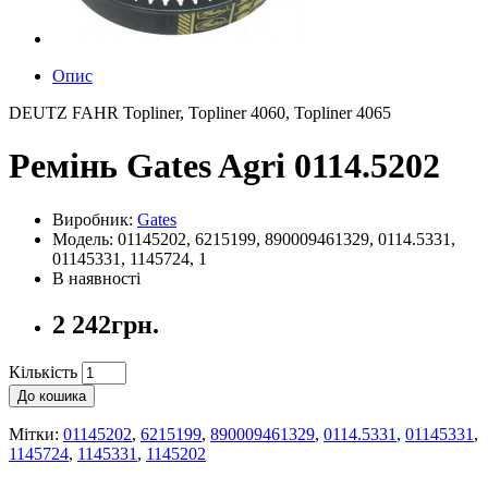
Опис
DEUTZ FAHR Topliner, Topliner 4060, Topliner 4065
Ремінь Gates Agri 0114.5202
Виробник:
Gates
Модель: 01145202, 6215199, 890009461329, 0114.5331,
01145331, 1145724, 1
В наявності
2 242грн.
Кількість
До кошика
Мітки:
01145202
,
6215199
,
890009461329
,
0114.5331
,
01145331
,
1145724
,
1145331
,
1145202