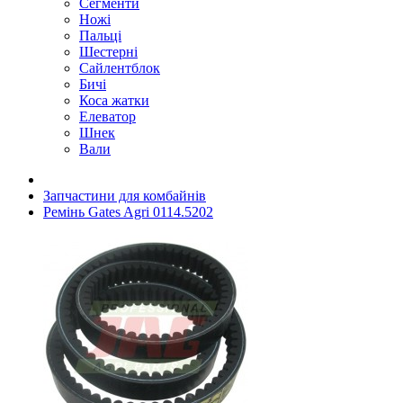
Сегменти
Ножі
Пальці
Шестерні
Сайлентблок
Бичі
Коса жатки
Елеватор
Шнек
Вали
Запчастини для комбайнів
Ремінь Gates Agri 0114.5202