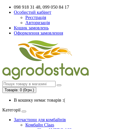
098 918 31 48, 099 050 84 17
Особистий кабінет
Реєстрація
Авторизація
Кошик замовлень
Оформлення замовлення
Товарів: 0 (0грн.)
В кошику немає товарів :(
Категорії
Запчастини для комбайнів
Комбайн Claas