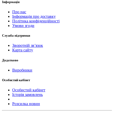
Інформація
Про нас
Інформація про доставку
Політика конфіденційності
Умови згоди
Служба підтримки
Зворотній зв’язок
Карта сайту
Додатково
Виробники
Особистий кабінет
Особистий кабінет
Історія замовлень
Розсилка новин