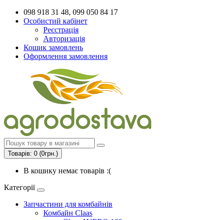
098 918 31 48, 099 050 84 17
Особистий кабінет
Реєстрація
Авторизація
Кошик замовлень
Оформлення замовлення
Товарів: 0 (0грн.)
В кошику немає товарів :(
Категорії
Запчастини для комбайнів
Комбайн Claas