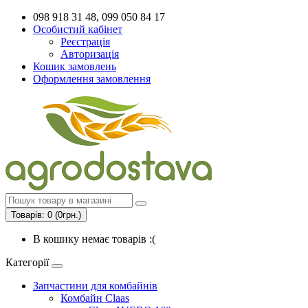
098 918 31 48, 099 050 84 17
Особистий кабінет
Реєстрація
Авторизація
Кошик замовлень
Оформлення замовлення
Товарів: 0 (0грн.)
В кошику немає товарів :(
Категорії
Запчастини для комбайнів
Комбайн Claas