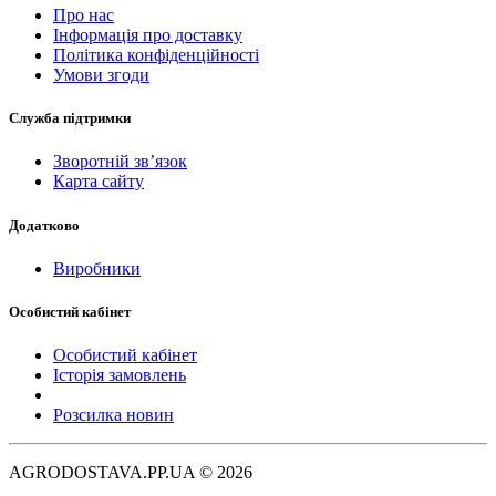
Про нас
Інформація про доставку
Політика конфіденційності
Умови згоди
Служба підтримки
Зворотній зв’язок
Карта сайту
Додатково
Виробники
Особистий кабінет
Особистий кабінет
Історія замовлень
Розсилка новин
AGRODOSTAVA.PP.UA © 2026