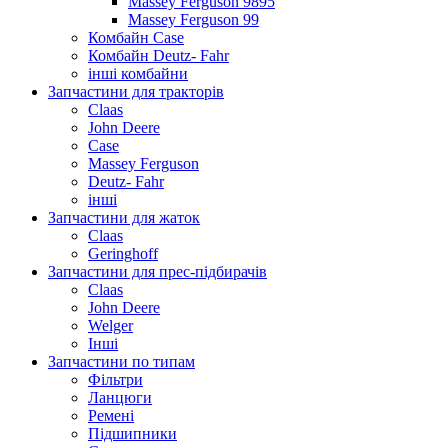
Massey Ferguson 9895
Massey Ferguson 99
Комбайн Case
Комбайн Deutz- Fahr
інші комбайни
Запчастини для тракторів
Claas
John Deere
Case
Massey Ferguson
Deutz- Fahr
інші
Запчастини для жаток
Claas
Geringhoff
Запчастини для прес-підбирачів
Claas
John Deere
Welger
Інші
Запчастини по типам
Фільтри
Ланцюги
Ремені
Підшипники