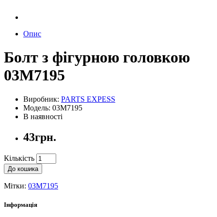
Опис
Болт з фігурною головкою
03M7195
Виробник:
PARTS EXPESS
Модель: 03M7195
В наявності
43грн.
Кількість
До кошика
Мітки:
03M7195
Інформація