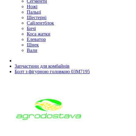
Сегменти
Ножі
Пальці
Шестерні
Сайлентблок
Бичі
Коса жатки
Елеватор
Шнек
Вали
Запчастини для комбайнів
Болт з фігурною головкою 03M7195