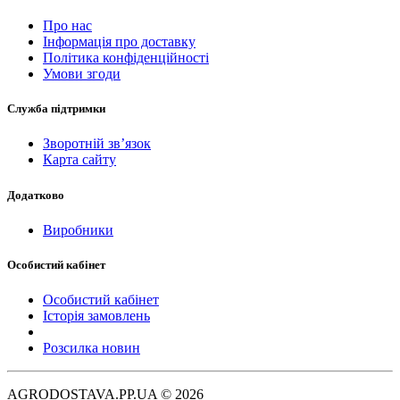
Про нас
Інформація про доставку
Політика конфіденційності
Умови згоди
Служба підтримки
Зворотній зв’язок
Карта сайту
Додатково
Виробники
Особистий кабінет
Особистий кабінет
Історія замовлень
Розсилка новин
AGRODOSTAVA.PP.UA © 2026