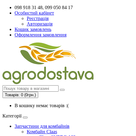
098 918 31 48, 099 050 84 17
Особистий кабінет
Реєстрація
Авторизація
Кошик замовлень
Оформлення замовлення
Товарів: 0 (0грн.)
В кошику немає товарів :(
Категорії
Запчастини для комбайнів
Комбайн Claas