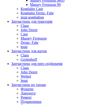
Massey Ferguson 9895
Massey Ferguson 99
Комбайн Case
Комбайн Deutz- Fahr
інші комбайни
Запчастини для тракторів
Claas
John Deere
Case
Massey Ferguson
Deutz- Fahr
інші
Запчастини для жаток
Claas
Geringhoff
Запчастини для прес-підбирачів
Claas
John Deere
Welger
Інші
Запчастини по типам
Фільтри
Ланцюги
Ремені
Підшипники