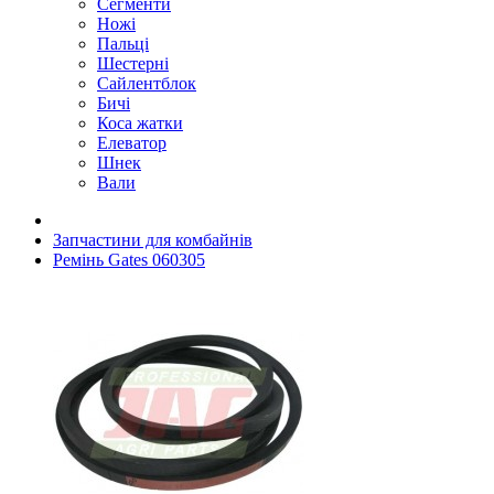
Сегменти
Ножі
Пальці
Шестерні
Сайлентблок
Бичі
Коса жатки
Елеватор
Шнек
Вали
Запчастини для комбайнів
Ремінь Gates 060305