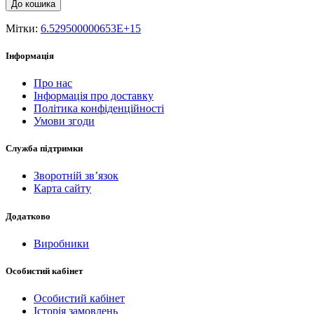
До кошика
Мітки:
6.529500000653E+15
Інформація
Про нас
Інформація про доставку
Політика конфіденційності
Умови згоди
Служба підтримки
Зворотній зв’язок
Карта сайту
Додатково
Виробники
Особистий кабінет
Особистий кабінет
Історія замовлень