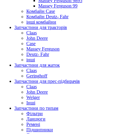
Massey Ferguson 9895
Massey Ferguson 99
Комбайн Case
Комбайн Deutz- Fahr
інші комбайни
Запчастини для тракторів
Claas
John Deere
Case
Massey Ferguson
Deutz- Fahr
інші
Запчастини для жаток
Claas
Geringhoff
Запчастини для прес-підбирачів
Claas
John Deere
Welger
Інші
Запчастини по типам
Фільтри
Ланцюги
Ремені
Підшипники