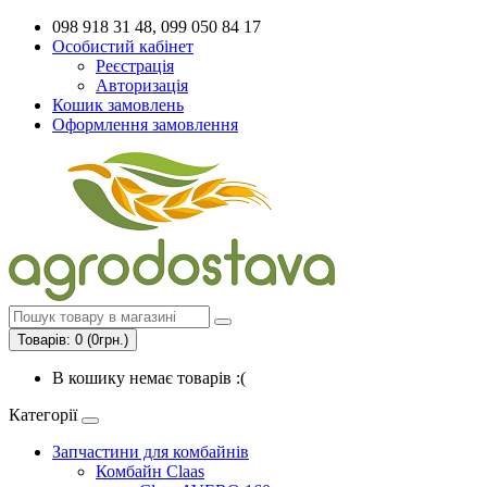
098 918 31 48, 099 050 84 17
Особистий кабінет
Реєстрація
Авторизація
Кошик замовлень
Оформлення замовлення
Товарів: 0 (0грн.)
В кошику немає товарів :(
Категорії
Запчастини для комбайнів
Комбайн Claas