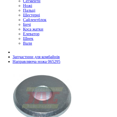
Сегменти
Ножі
Пальці
Шестерні
Сайлентблок
Бичі
Коса жатки
Елеватор
Шнек
Вали
Запчастини для комбайнів
Направляюча ножа 065295