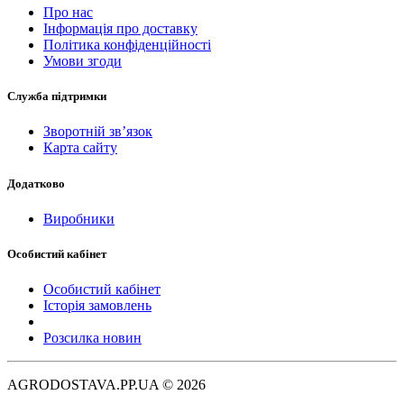
Про нас
Інформація про доставку
Політика конфіденційності
Умови згоди
Служба підтримки
Зворотній зв’язок
Карта сайту
Додатково
Виробники
Особистий кабінет
Особистий кабінет
Історія замовлень
Розсилка новин
AGRODOSTAVA.PP.UA © 2026