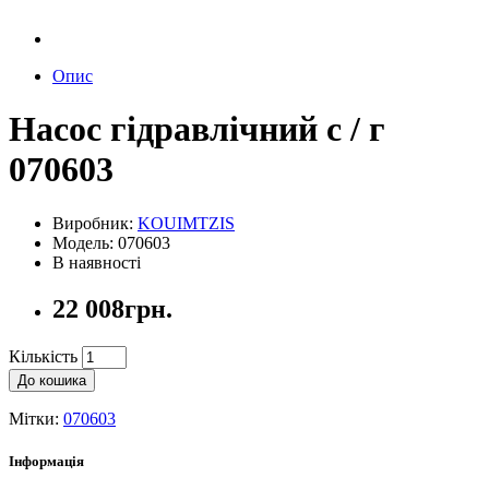
Опис
Насос гідравлічний с / г
070603
Виробник:
KOUIMTZIS
Модель: 070603
В наявності
22 008грн.
Кількість
До кошика
Мітки:
070603
Інформація