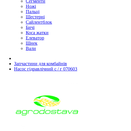
Сегменти
Ножі
Пальці
Шестерні
Сайлентблок
Бичі
Коса жатки
Елеватор
Шнек
Вали
Запчастини для комбайнів
Насос гідравлічний с / г 070603