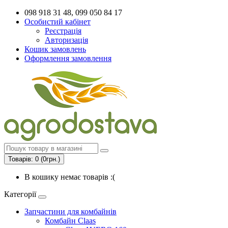
098 918 31 48, 099 050 84 17
Особистий кабінет
Реєстрація
Авторизація
Кошик замовлень
Оформлення замовлення
Товарів: 0 (0грн.)
В кошику немає товарів :(
Категорії
Запчастини для комбайнів
Комбайн Claas