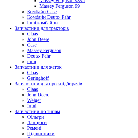
Massey Ferguson 9895
Massey Ferguson 99
Комбайн Case
Комбайн Deutz- Fahr
інші комбайни
Запчастини для тракторів
Claas
John Deere
Case
Massey Ferguson
Deutz- Fahr
інші
Запчастини для жаток
Claas
Geringhoff
Запчастини для прес-підбирачів
Claas
John Deere
Welger
Інші
Запчастини по типам
Фільтри
Ланцюги
Ремені
Підшипники