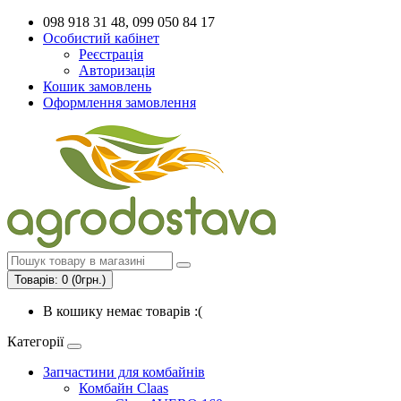
098 918 31 48, 099 050 84 17
Особистий кабінет
Реєстрація
Авторизація
Кошик замовлень
Оформлення замовлення
Товарів: 0 (0грн.)
В кошику немає товарів :(
Категорії
Запчастини для комбайнів
Комбайн Claas