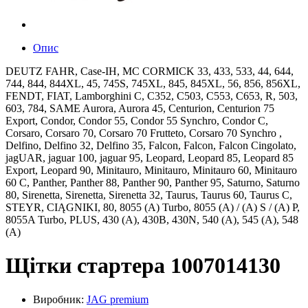
Опис
DEUTZ FAHR, Case-IH, MC CORMICK 33, 433, 533, 44, 644,
744, 844, 844XL, 45, 745S, 745XL, 845, 845XL, 56, 856, 856XL,
FENDT, FIAT, Lamborghini C, C352, C503, C553, C653, R, 503,
603, 784, SAME Aurora, Aurora 45, Centurion, Centurion 75
Export, Condor, Condor 55, Condor 55 Synchro, Condor C,
Corsaro, Corsaro 70, Corsaro 70 Frutteto, Corsaro 70 Synchro ,
Delfino, Delfino 32, Delfino 35, Falcon, Falcon, Falcon Cingolato,
jagUAR, jaguar 100, jaguar 95, Leopard, Leopard 85, Leopard 85
Export, Leopard 90, Minitauro, Minitauro, Minitauro 60, Minitauro
60 C, Panther, Panther 88, Panther 90, Panther 95, Saturno, Saturno
80, Sirenetta, Sirenetta, Sirenetta 32, Taurus, Taurus 60, Taurus C,
STEYR, CIĄGNIKI, 80, 8055 (A) Turbo, 8055 (A) / (A) S / (A) P,
8055A Turbo, PLUS, 430 (A), 430B, 430N, 540 (A), 545 (A), 548
(A)
Щітки стартера 1007014130
Виробник:
JAG premium