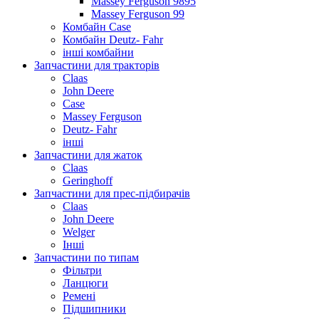
Massey Ferguson 9895
Massey Ferguson 99
Комбайн Case
Комбайн Deutz- Fahr
інші комбайни
Запчастини для тракторів
Claas
John Deere
Case
Massey Ferguson
Deutz- Fahr
інші
Запчастини для жаток
Claas
Geringhoff
Запчастини для прес-підбирачів
Claas
John Deere
Welger
Інші
Запчастини по типам
Фільтри
Ланцюги
Ремені
Підшипники