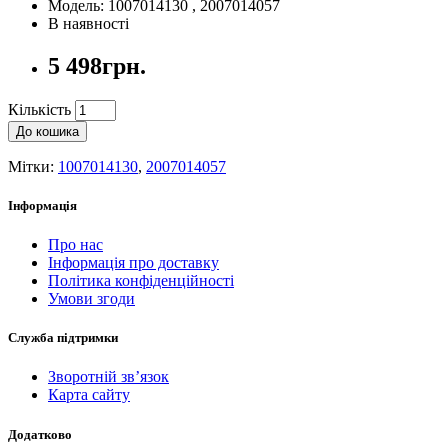
Модель: 1007014130 , 2007014057
В наявності
5 498грн.
Кількість
До кошика
Мітки:
1007014130
,
2007014057
Інформація
Про нас
Інформація про доставку
Політика конфіденційності
Умови згоди
Служба підтримки
Зворотній зв’язок
Карта сайту
Додатково