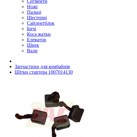
Сегменти
Ножі
Пальці
Шестерні
Сайлентблок
Бичі
Коса жатки
Елеватор
Шнек
Вали
Запчастини для комбайнів
Щітки стартера 1007014130