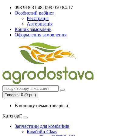
098 918 31 48, 099 050 84 17
Особистий кабінет
Реєстрація
Авторизація
Кошик замовлень
Оформлення замовлення
Товарів: 0 (0грн.)
В кошику немає товарів :(
Категорії
Запчастини для комбайнів
Комбайн Claas