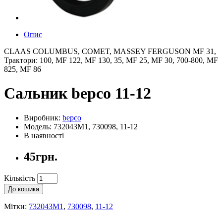
Опис
CLAAS COLUMBUS, COMET, MASSEY FERGUSON MF 31,
Трактори: 100, MF 122, MF 130, 35, MF 25, MF 30, 700-800, MF
825, MF 86
Сальник bepco 11-12
Виробник:
bepco
Модель: 732043M1, 730098, 11-12
В наявності
45грн.
Кількість
До кошика
Мітки:
732043M1
,
730098
,
11-12