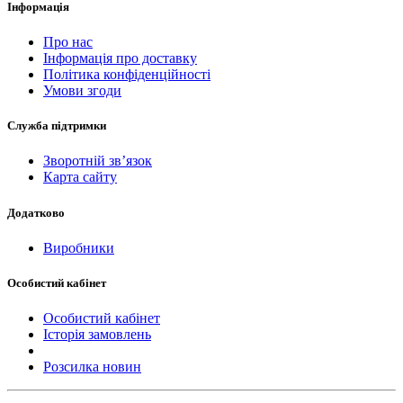
Інформація
Про нас
Інформація про доставку
Політика конфіденційності
Умови згоди
Служба підтримки
Зворотній зв’язок
Карта сайту
Додатково
Виробники
Особистий кабінет
Особистий кабінет
Історія замовлень
Розсилка новин