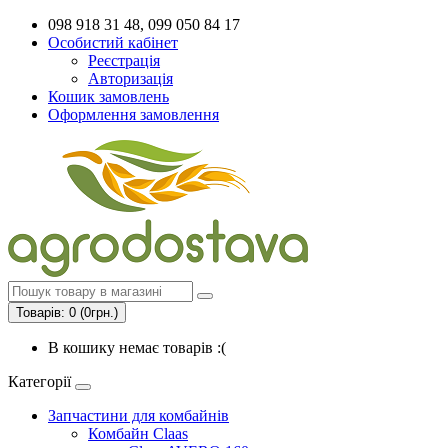
098 918 31 48, 099 050 84 17
Особистий кабінет
Реєстрація
Авторизація
Кошик замовлень
Оформлення замовлення
Товарів: 0 (0грн.)
В кошику немає товарів :(
Категорії
Запчастини для комбайнів
Комбайн Claas