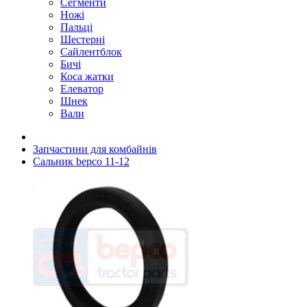
Сегменти
Ножі
Пальці
Шестерні
Сайлентблок
Бичі
Коса жатки
Елеватор
Шнек
Вали
Запчастини для комбайнів
Сальник bepco 11-12