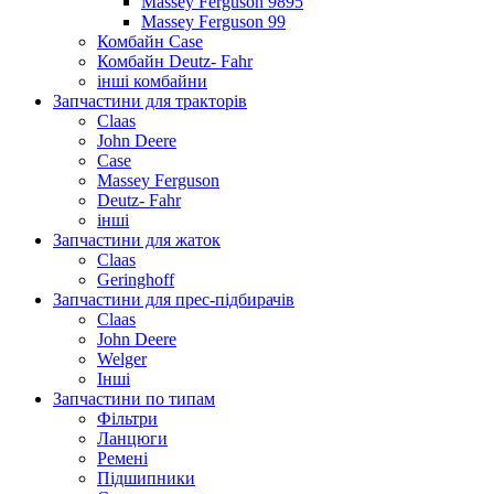
Massey Ferguson 9895
Massey Ferguson 99
Комбайн Case
Комбайн Deutz- Fahr
інші комбайни
Запчастини для тракторів
Claas
John Deere
Case
Massey Ferguson
Deutz- Fahr
інші
Запчастини для жаток
Claas
Geringhoff
Запчастини для прес-підбирачів
Claas
John Deere
Welger
Інші
Запчастини по типам
Фільтри
Ланцюги
Ремені
Підшипники