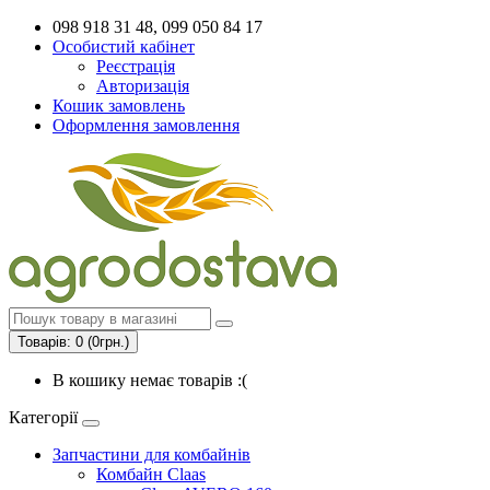
098 918 31 48, 099 050 84 17
Особистий кабінет
Реєстрація
Авторизація
Кошик замовлень
Оформлення замовлення
Товарів: 0 (0грн.)
В кошику немає товарів :(
Категорії
Запчастини для комбайнів
Комбайн Claas