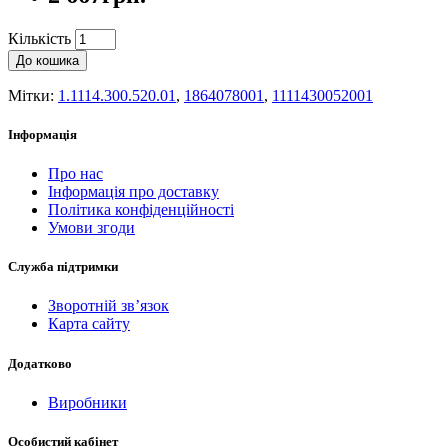
Кількість
До кошика
Мітки:
1.1114.300.520.01
,
1864078001
,
1111430052001
Інформація
Про нас
Інформація про доставку
Політика конфіденційності
Умови згоди
Служба підтримки
Зворотній зв’язок
Карта сайту
Додатково
Виробники
Особистий кабінет