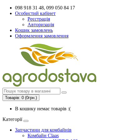
098 918 31 48, 099 050 84 17
Особистий кабінет
Реєстрація
Авторизація
Кошик замовлень
Оформлення замовлення
Товарів: 0 (0грн.)
В кошику немає товарів :(
Категорії
Запчастини для комбайнів
Комбайн Claas