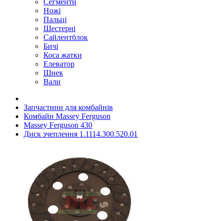
Сегменти
Ножі
Пальці
Шестерні
Сайлентблок
Бичі
Коса жатки
Елеватор
Шнек
Вали
Запчастини для комбайнів
Комбайн Massey Ferguson
Massey Ferguson 430
Диск зчеплення 1.1114.300.520.01