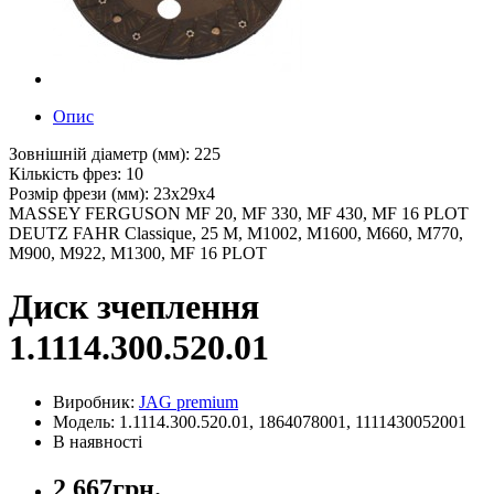
Опис
Зовнішній діаметр (мм): 225
Кількість фрез: 10
Розмір фрези (мм): 23x29x4
MASSEY FERGUSON MF 20, MF 330, MF 430, MF 16 PLOT
DEUTZ FAHR Classique, 25 M, M1002, M1600, M660, M770,
M900, M922, M1300, MF 16 PLOT
Диск зчеплення
1.1114.300.520.01
Виробник:
JAG premium
Модель: 1.1114.300.520.01, 1864078001, 1111430052001
В наявності
2 667грн.