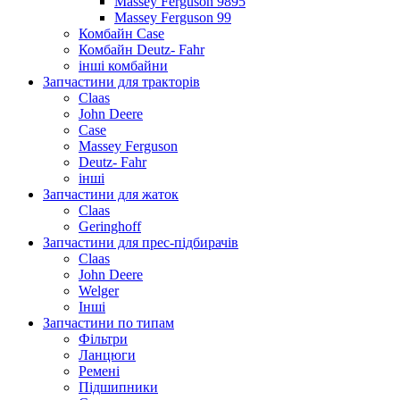
Massey Ferguson 9895
Massey Ferguson 99
Комбайн Case
Комбайн Deutz- Fahr
інші комбайни
Запчастини для тракторів
Claas
John Deere
Case
Massey Ferguson
Deutz- Fahr
інші
Запчастини для жаток
Claas
Geringhoff
Запчастини для прес-підбирачів
Claas
John Deere
Welger
Інші
Запчастини по типам
Фільтри
Ланцюги
Ремені
Підшипники