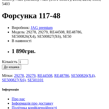
5403
Форсунка 117-48
Виробник:
JAG premium
Модель: 29278, 29279, RE44508, RE48786,
SE500826(X4), SE500827(X6), SE50
В наявності
1 890грн.
Кількість
До кошика
Мітки:
29278
,
29279
,
RE44508
,
RE48786
,
SE500826(X4)
,
SE500827(X6)
,
SE501101
Інформація
Про нас
Інформація про доставку
Політика конфіденційності