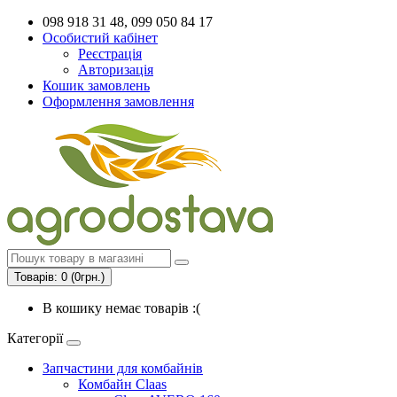
098 918 31 48, 099 050 84 17
Особистий кабінет
Реєстрація
Авторизація
Кошик замовлень
Оформлення замовлення
Товарів: 0 (0грн.)
В кошику немає товарів :(
Категорії
Запчастини для комбайнів
Комбайн Claas