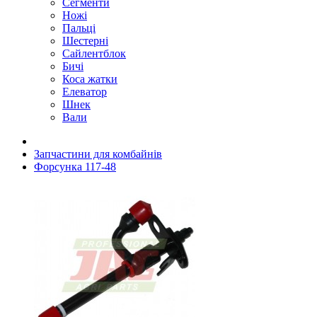
Сегменти
Ножі
Пальці
Шестерні
Сайлентблок
Бичі
Коса жатки
Елеватор
Шнек
Вали
Запчастини для комбайнів
Форсунка 117-48