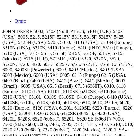
Опис
JOHN DEERE 5003, 5403 (North Africa), 5403 (TUR), 5403
(USA), 5005, 5215, 5215F, 5215V, 5315, 5315F, 5315V, 5425
(USA), 5425N (USA), 5705, 5010, 5310 ( USA), 5310N (Europe),
5310N (USA), 5310S, 5410 (Europe), 5410 (IND), 5510 (Europe),
5510 (USA), 5015, 5515, 5515F, 5515V, 5615F, 5615V, 5715
(Mexico ), 5715 (TUR), 5715HC, 5020, 5320, 5320N, 5520,
5520N, 5720, 5820, 5025, 5525N, 5725, 5725H, 5725HC, 5725N,
6000, 6400SP (Powertech), 6003, 6403 (Mexico), 6403 (USA)
6603 (Mexico), 6603 (USA), 6005, 6215 (Europe) 6215 (USA),
6405 (Brazil), 6405 (USA), 6415 (Brazil), 6415 (Mexico), 6605
(Brazil) , 6605 (USA), 6615 (Brazil), 6715 (6068T), 6010, 6110
(Europe), 6110 (USA), 6110L, 6110SE, 6210SE, 6310 (Europe),
6310 (USA), 6310L, 6310S, 6310SE, 6410 (Europe), 6410 (USA),
6410SE, 6510L, 6510S, 6610, 6610SE, 6810, 6910, 6910S, 6020,
6120 (Europe), 6120 (USA), 6120L, 6120SE, 6220 (Europe), 6220
(USA ), 6220L, 6320 (USA), 6320SE (4045T), 6420 (USA),
6420L, 6420S, 6520 (6068T), 6520L, 6620 SE (6068T), 7000,
7500 (Std), 7600, 7005, 7405, 7505, 7515, 7815, 7010, 7510, 7610,
7020 7220 (6068T), 7320 (6068T), 7420 (Mexico), 7420 (USA-
6068T), 7520 (Mexico), 7520 (USA-6068T), 2054, 2254, 5303,