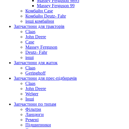
Massey Ferguson 9895
Massey Ferguson 99
Комбайн Case
Комбайн Deutz- Fahr
інші комбайни
Запчастини для тракторів
Claas
John Deere
Case
Massey Ferguson
Deutz- Fahr
інші
Запчастини для жаток
Claas
Geringhoff
Запчастини для прес-підбирачів
Claas
John Deere
Welger
Інші
Запчастини по типам
Фільтри
Ланцюги
Ремені
Підшипники