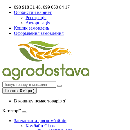
098 918 31 48, 099 050 84 17
Особистий кабінет
Реєстрація
Авторизація
Кошик замовлень
Оформлення замовлення
Товарів: 0 (0грн.)
В кошику немає товарів :(
Категорії
Запчастини для комбайнів
Комбайн Claas