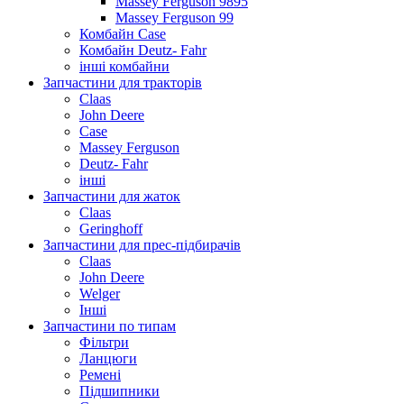
Massey Ferguson 9895
Massey Ferguson 99
Комбайн Case
Комбайн Deutz- Fahr
інші комбайни
Запчастини для тракторів
Claas
John Deere
Case
Massey Ferguson
Deutz- Fahr
інші
Запчастини для жаток
Claas
Geringhoff
Запчастини для прес-підбирачів
Claas
John Deere
Welger
Інші
Запчастини по типам
Фільтри
Ланцюги
Ремені
Підшипники