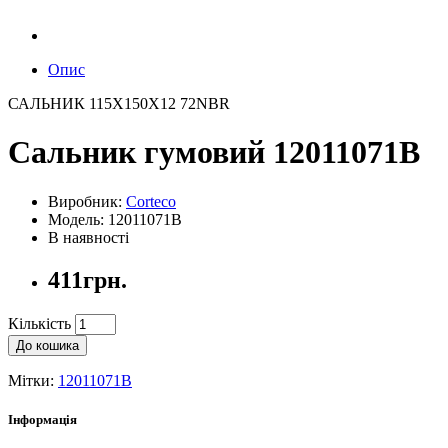
Опис
САЛЬНИК 115X150X12 72NBR
Сальник гумовий 12011071B
Виробник:
Corteco
Модель: 12011071B
В наявності
411грн.
Кількість
До кошика
Мітки:
12011071B
Інформація