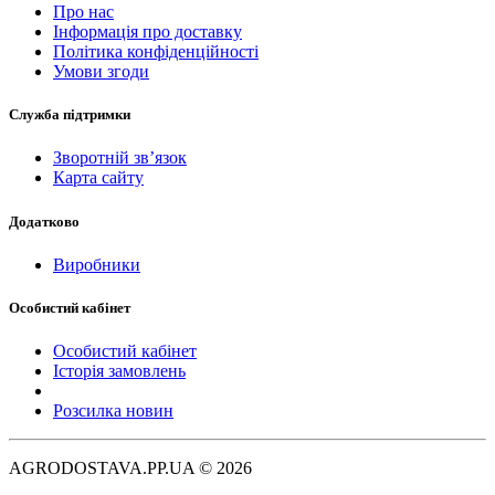
Про нас
Інформація про доставку
Політика конфіденційності
Умови згоди
Служба підтримки
Зворотній зв’язок
Карта сайту
Додатково
Виробники
Особистий кабінет
Особистий кабінет
Історія замовлень
Розсилка новин
AGRODOSTAVA.PP.UA © 2026