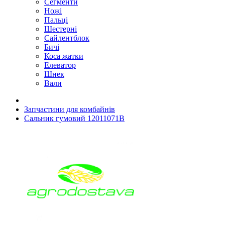
Сегменти
Ножі
Пальці
Шестерні
Сайлентблок
Бичі
Коса жатки
Елеватор
Шнек
Вали
Запчастини для комбайнів
Сальник гумовий 12011071B